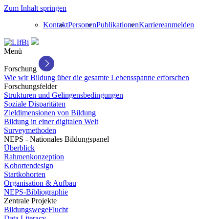
Zum Inhalt springen
Kontakt
Personen
Publikationen
Karriere
anmelden
Menü
Forschung
Wie wir Bildung über die gesamte Lebensspanne erforschen
Forschungsfelder
Strukturen und Gelingensbedingungen
Soziale Disparitäten
Zieldimensionen von Bildung
Bildung in einer digitalen Welt
Surveymethoden
NEPS - Nationales Bildungspanel
Überblick
Rahmenkonzeption
Kohortendesign
Startkohorten
Organisation & Aufbau
NEPS-Bibliographie
Zentrale Projekte
BildungswegeFlucht
Data Literacy