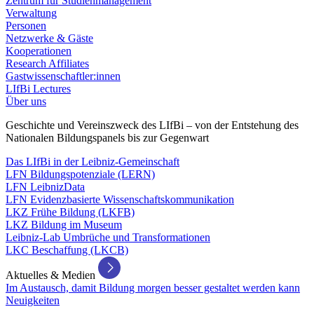
Zentrum für Studienmanagement
Verwaltung
Personen
Netzwerke & Gäste
Kooperationen
Research Affiliates
Gastwissenschaftler:innen
LIfBi Lectures
Über uns
Geschichte und Vereinszweck des LIfBi – von der Entstehung des
Nationalen Bildungspanels bis zur Gegenwart
Das LIfBi in der Leibniz-Gemeinschaft
LFN Bildungspotenziale (LERN)
LFN LeibnizData
LFN Evidenzbasierte Wissenschaftskommunikation
LKZ Frühe Bildung (LKFB)
LKZ Bildung im Museum
Leibniz-Lab Umbrüche und Transformationen
LKC Beschaffung (LKCB)
Aktuelles & Medien
Im Austausch, damit Bildung morgen besser gestaltet werden kann
Neuigkeiten