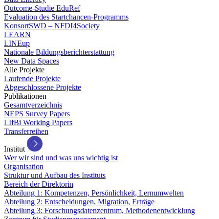
Outcome-Studie EduRef
Evaluation des Startchancen-Programms
KonsortSWD – NFDI4Society
LEARN
LINEup
Nationale Bildungsberichterstattung
New Data Spaces
Alle Projekte
Laufende Projekte
Abgeschlossene Projekte
Publikationen
Gesamtverzeichnis
NEPS Survey Papers
LIfBi Working Papers
Transferreihen
Institut
Wer wir sind und was uns wichtig ist
Organisation
Struktur und Aufbau des Instituts
Bereich der Direktorin
Abteilung 1: Kompetenzen, Persönlichkeit, Lernumwelten
Abteilung 2: Entscheidungen, Migration, Erträge
Abteilung 3: Forschungsdatenzentrum, Methodenentwicklung