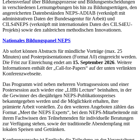
Lebensverlauf über Bildungsprozesse und Bildungsentscheidungen
in verschiedenen Lernumgebungen bis hin zu Bildungserträgen, den
angereicherten Datenbeständen NEPS-ADIAB (verknüpft mit
administrativen Daten der Bundesagentur für Arbeit) und
CILS4NEPS (verknüpft mit internationalen Daten des CILS4EU-
Projekts) sowie den zahlreichen methodischen Innovationen.
Nationales Bildungspanel NEPS
Ab sofort können Abstracts für mündliche Vorträge (max. 25
Minuten) und Posterpräsentationen (Format A0) eingereicht werden.
Die Frist zur Einreichung endet am
15. September 2026
. Weitere
Informationen enthält der „Call-for-Papers“ auf der unten verlinkten
Konferenzwebseite.
Das Programm wird neben mehreren Vortragssessions und einer
Postersession auch wieder eine „LIfBi Lecture“ beinhalten, in der
die Gewinner des diesjährigen NEPS-Publikationspreises
bekanntgegeben werden und die Möglichkeit erhalten, ihre
prämierte Arbeit vorstellen. Zu den weiteren Angeboten zählen das
Format „Meet the NEPS Experts“, bei dem NEPS-Mitarbeitende mit
ihrem Fachwissen den Teilnehmenden für individuelle Beratungen
zur Verfügung stehen, sowie der traditionelle Abendempfang mit
lokalen Speisen und Getränken.
Konferenzsprache ist Englisch; die Teilnahme an der Veranstaltung