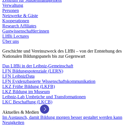
Zentrum für Studienmanagement
Verwaltung
Personen
Netzwerke & Gäste
Kooperationen
Research Affiliates
Gastwissenschaftler:innen
LIfBi Lectures
Über uns
Geschichte und Vereinszweck des LIfBi – von der Entstehung des
Nationalen Bildungspanels bis zur Gegenwart
Das LIfBi in der Leibniz-Gemeinschaft
LFN Bildungspotenziale (LERN)
LFN LeibnizData
LFN Evidenzbasierte Wissenschaftskommunikation
LKZ Frühe Bildung (LKFB)
LKZ Bildung im Museum
Leibniz-Lab Umbrüche und Transformationen
LKC Beschaffung (LKCB)
Aktuelles & Medien
Im Austausch, damit Bildung morgen besser gestaltet werden kann
Neuigkeiten