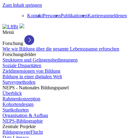
Zum Inhalt springen
Kontakt
Personen
Publikationen
Karriere
anmelden
en
Menü
Forschung
Wie wir Bildung über die gesamte Lebensspanne erforschen
Forschungsfelder
Strukturen und Gelingensbedingungen
Soziale Disparitäten
Zieldimensionen von Bildung
Bildung in einer digitalen Welt
Surveymethoden
NEPS - Nationales Bildungspanel
Überblick
Rahmenkonzeption
Kohortendesign
Startkohorten
Organisation & Aufbau
NEPS-Bibliographie
Zentrale Projekte
BildungswegeFlucht
Data Literacy