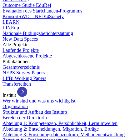
Outcome-Studie EduRef
Evaluation des Startchancen-Programms
KonsortSWD – NFDI4Society
LEARN
LINEup
Nationale Bildungsberichterstattung
New Data Spaces
Alle Projekte
Laufende Projekte
Abgeschlossene Projekte
Publikationen
Gesamtverzeichnis
NEPS Survey Papers
LIfBi Working Papers
Transferreihen
Institut
Wer wir sind und was uns wichtig ist
Organisation
Struktur und Aufbau des Instituts
Bereich der Direktorin
Abteilung 1: Kompetenzen, Persönlichkeit, Lernumwelten
Abteilung 2: Entscheidungen, Migration, Erträge
Abteilung 3: Forschungsdatenzentrum, Methodenentwicklung