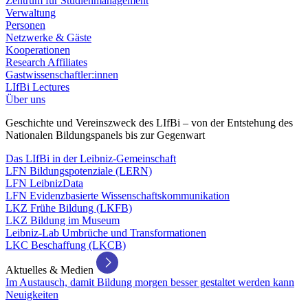
Zentrum für Studienmanagement
Verwaltung
Personen
Netzwerke & Gäste
Kooperationen
Research Affiliates
Gastwissenschaftler:innen
LIfBi Lectures
Über uns
Geschichte und Vereinszweck des LIfBi – von der Entstehung des
Nationalen Bildungspanels bis zur Gegenwart
Das LIfBi in der Leibniz-Gemeinschaft
LFN Bildungspotenziale (LERN)
LFN LeibnizData
LFN Evidenzbasierte Wissenschaftskommunikation
LKZ Frühe Bildung (LKFB)
LKZ Bildung im Museum
Leibniz-Lab Umbrüche und Transformationen
LKC Beschaffung (LKCB)
Aktuelles & Medien
Im Austausch, damit Bildung morgen besser gestaltet werden kann
Neuigkeiten