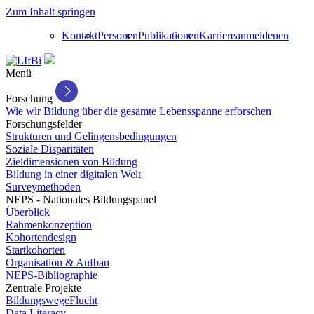
Zum Inhalt springen
Kontakt
Personen
Publikationen
Karriere
anmelden
en
Menü
Forschung
Wie wir Bildung über die gesamte Lebensspanne erforschen
Forschungsfelder
Strukturen und Gelingensbedingungen
Soziale Disparitäten
Zieldimensionen von Bildung
Bildung in einer digitalen Welt
Surveymethoden
NEPS - Nationales Bildungspanel
Überblick
Rahmenkonzeption
Kohortendesign
Startkohorten
Organisation & Aufbau
NEPS-Bibliographie
Zentrale Projekte
BildungswegeFlucht
Data Literacy