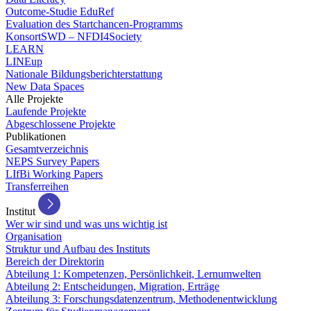
Outcome-Studie EduRef
Evaluation des Startchancen-Programms
KonsortSWD – NFDI4Society
LEARN
LINEup
Nationale Bildungsberichterstattung
New Data Spaces
Alle Projekte
Laufende Projekte
Abgeschlossene Projekte
Publikationen
Gesamtverzeichnis
NEPS Survey Papers
LIfBi Working Papers
Transferreihen
Institut
Wer wir sind und was uns wichtig ist
Organisation
Struktur und Aufbau des Instituts
Bereich der Direktorin
Abteilung 1: Kompetenzen, Persönlichkeit, Lernumwelten
Abteilung 2: Entscheidungen, Migration, Erträge
Abteilung 3: Forschungsdatenzentrum, Methodenentwicklung