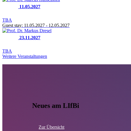
11.05.2027
TBA
Guest stay:
11.05.2027 - 12.05.2027
23.11.2027
TBA
Weitere Veranstaltungen
Neues am LIfBi
Zur Übersicht