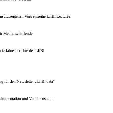
stitutseigenen Vortragsreihe LIfBi Lectures
für Medienschaffende
ie Jahresberichte des LIfBi
g für den Newsletter „LIfBi data“
kumentation und Variablensuche