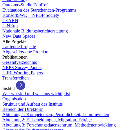
Outcome-Studie EduRef
Evaluation des Startchancen-Programms
KonsortSWD – NFDI4Society
LEARN
LINEup
Nationale Bildungsberichterstattung
New Data Spaces
Alle Projekte
Laufende Projekte
Abgeschlossene Projekte
Publikationen
Gesamtverzeichnis
NEPS Survey Papers
LIfBi Working Papers
Transferreihen
Institut
Wer wir sind und was uns wichtig ist
Organisation
Struktur und Aufbau des Instituts
Bereich der Direktorin
Abteilung 1: Kompetenzen, Persönlichkeit, Lernumwelten
Abteilung 2: Entscheidungen, Migration, Erträge
Abteilung 3: Forschungsdatenzentrum, Methodenentwicklung