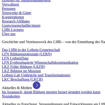
Zentrum für Studienmanagement
Verwaltung
Personen
Netzwerke & Gäste
Kooperationen
Research Affiliates
Gastwissenschaftler:innen
LIfBi Lectures
Über uns
Geschichte und Vereinszweck des LIfBi – von der Entstehung des Na
Das LIfBi in der Leibniz-Gemeinschaft
LFN Bildungspotenziale (LERN)
LFN LeibnizData
LFN Evidenzbasierte Wissenschaftskommunikation
LKZ Frühe Bildung (LKFB)
LKZ Bildung im Museum
Leibniz-Lab Umbrüche und Transformationen
LKC Beschaffung (LKCB)
Aktuelles & Medien
Im Austausch, damit Bildung morgen besser gestaltet werden kann
Neuigkeiten
Aktuelles zu Forschung, Veranstaltungen und Entwicklungen am LIf