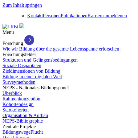
Zum Inhalt springen
Kontakt
Personen
Publikationen
Karriere
anmelden
en
Menü
Forschung
Wie wir Bildung über die gesamte Lebensspanne erforschen
Forschungsfelder
Strukturen und Gelingensbedingungen
Soziale Disparitäten
Zieldimensionen von Bildung
Bildung in einer digitalen Welt
Surveymethoden
NEPS - Nationales Bildungspanel
Überblick
Rahmenkonzeption
Kohortendesign
Startkohorten
Organisation & Aufbau
NEPS-Bibliographie
Zentrale Projekte
BildungswegeFlucht
Data Literacy