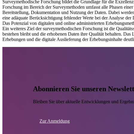
Surveymethodische Forschung bildet die Grundlage für die Exzellenz d
Forschung im Bereich der Surveymethoden umfasst alle Phasen einer
Bereitstellung, Dokumentation und Nutzung der Daten. Dabei werden
eine adäquate Berücksichtigung fehlender Werte bei der Analyse der
Das Potenzial von digitalen und online administrierten Erhebungsmet
Ein weiteres Ziel der surveymethodischen Forschung ist die Qualität
bestehen bleibt und die erhobenen Daten ihre Qualität behalten. Das
Erhebungen und die digitale Auslieferung der Erhebungsinhalte deutli
Abonnieren Sie unseren Newslet
Bleiben Sie über aktuelle Entwicklungen und Ergebn
Zur Anmeldung