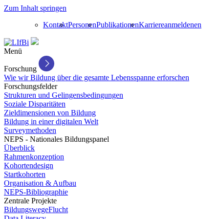
Zum Inhalt springen
Kontakt
Personen
Publikationen
Karriere
anmelden
en
Menü
Forschung
Wie wir Bildung über die gesamte Lebensspanne erforschen
Forschungsfelder
Strukturen und Gelingensbedingungen
Soziale Disparitäten
Zieldimensionen von Bildung
Bildung in einer digitalen Welt
Surveymethoden
NEPS - Nationales Bildungspanel
Überblick
Rahmenkonzeption
Kohortendesign
Startkohorten
Organisation & Aufbau
NEPS-Bibliographie
Zentrale Projekte
BildungswegeFlucht
Data Literacy