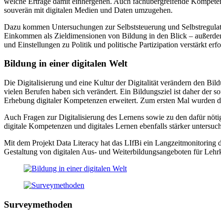
welche Erträge damit einhergehen. Auch fachübergreifende Kompetenze
souverän mit digitalen Medien und Daten umzugehen.
Dazu kommen Untersuchungen zur Selbststeuerung und Selbstregulati
Einkommen als Zieldimensionen von Bildung in den Blick – außerde
und Einstellungen zu Politik und politische Partizipation verstärkt erfo
Bildung in einer digitalen Welt
Die Digitalisierung und eine Kultur der Digitalität verändern den B
vielen Berufen haben sich verändert. Ein Bildungsziel ist daher der
Erhebung digitaler Kompetenzen erweitert. Zum ersten Mal wurden di
Auch Fragen zur Digitalisierung des Lernens sowie zu den dafür nöti
digitale Kompetenzen und digitales Lernen ebenfalls stärker untersuc
Mit dem Projekt Data Literacy hat das LIfBi ein Langzeitmonitoring 
Gestaltung von digitalen Aus- und Weiterbildungsangeboten für Lehrkr
Surveymethoden