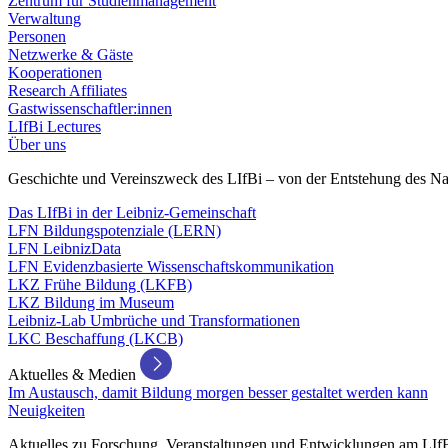
Zentrum für Studienmanagement
Verwaltung
Personen
Netzwerke & Gäste
Kooperationen
Research Affiliates
Gastwissenschaftler:innen
LIfBi Lectures
Über uns
Geschichte und Vereinszweck des LIfBi – von der Entstehung des Na
Das LIfBi in der Leibniz-Gemeinschaft
LFN Bildungspotenziale (LERN)
LFN LeibnizData
LFN Evidenzbasierte Wissenschaftskommunikation
LKZ Frühe Bildung (LKFB)
LKZ Bildung im Museum
Leibniz-Lab Umbrüche und Transformationen
LKC Beschaffung (LKCB)
Aktuelles & Medien
Im Austausch, damit Bildung morgen besser gestaltet werden kann
Neuigkeiten
Aktuelles zu Forschung, Veranstaltungen und Entwicklungen am LIf