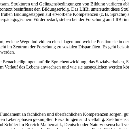
tsam. Strukturen und Gelingensbedingungen von Bildung variieren abhä
ontext beeinflusst den Bildungserfolg. Das LIfBi untersucht diese St
 in frühen Bildungsetappen auf erworbene Kompetenzen (z. B. Sprache) 
derpädagogischem Förderbedarf, stehen bei der Forschung am LIfBi i
urt, welche Wege Individuen einschlagen und welche Position sie in de
steht im Zentrum der Forschung zu sozialen Disparitäten. Es geht beis
t werden.
le Benachteiligungen auf die Sprachentwicklung, das Sozialverhalten,
 im Verlauf des Lebens anwachsen und wie sie ausgeglichen werden kö
es Fundament an fachlichen und überfachlichen Kompetenzen sorgen, gut 
ichen Lebensphasen geknüpften Erwartungen sind vielfältig. Zieldimens
d Schüler im Bereich Mathematik, Deutsch oder Naturwissenschaft ver