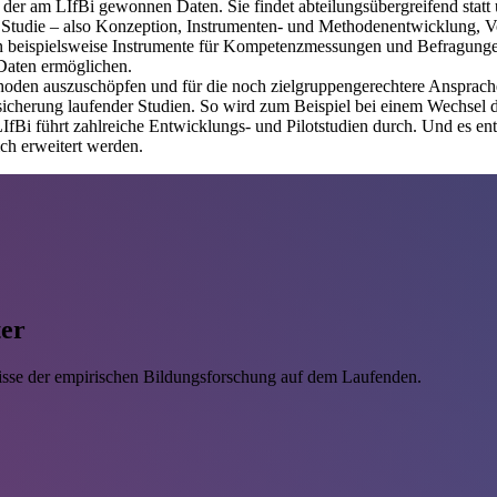
er am LIfBi gewonnen Daten. Sie findet abteilungsübergreifend statt u
 Studie – also Konzeption, Instrumenten- und Methodenentwicklung, 
 beispielsweise Instrumente für Kompetenzmessungen und Befragungen 
 Daten ermöglichen.
hoden auszuschöpfen und für die noch zielgruppengerechtere Ansprache 
ssicherung laufender Studien. So wird zum Beispiel bei einem Wechsel d
 LIfBi führt zahlreiche Entwicklungs- und Pilotstudien durch. Und es 
ch erweitert werden.
ter
isse der empirischen Bildungsforschung auf dem Laufenden.