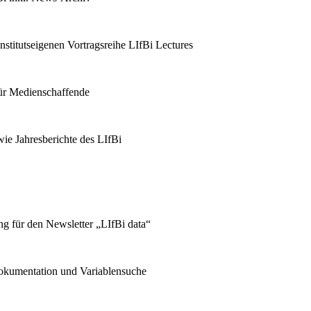
stitutseigenen Vortragsreihe LIfBi Lectures
für Medienschaffende
ie Jahresberichte des LIfBi
g für den Newsletter „LIfBi data“
kumentation und Variablensuche