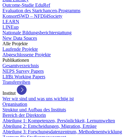
Outcome-Studie EduRef
Evaluation des Startchancen-Programms
KonsortSWD – NFDI4Society
LEARN
LINEup
Nationale Bildungsberichterstattung
New Data Spaces
Alle Projekte
Laufende Projekte
Abgeschlossene Projekte
Publikationen
Gesamtverzeichnis
NEPS Survey Papers
LIfBi Working Papers
Transferreihen
Institut
Wer wir sind und was uns wichtig ist
Organisation
Struktur und Aufbau des Instituts
Bereich der Direktorin
Abteilung 1: Kompetenzen, Persönlichkeit, Lernumwelten
Abteilung 2: Entscheidungen, Migration, Erträge
Abteilung 3: Forschungsdatenzentrum, Methodenentwicklung