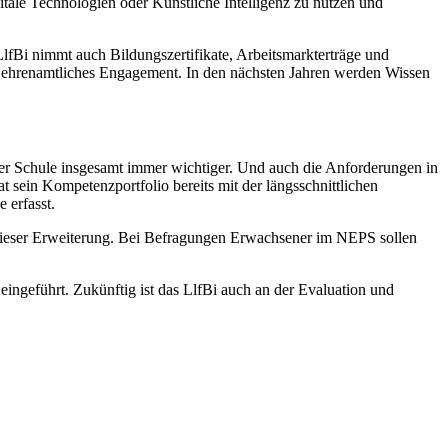
tale Technologien oder Künstliche Intelligenz zu nutzen und
Bi nimmt auch Bildungszertifikate, Arbeitsmarkterträge und
ehrenamtliches Engagement. In den nächsten Jahren werden Wissen
 der Schule insgesamt immer wichtiger. Und auch die Anforderungen in
sein Kompetenzportfolio bereits mit der längsschnittlichen
 erfasst.
l dieser Erweiterung. Bei Befragungen Erwachsener im NEPS sollen
ingeführt. Zukünftig ist das LlfBi auch an der Evaluation und