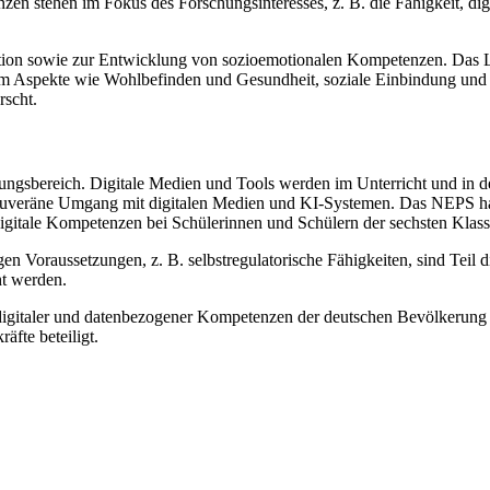
n stehen im Fokus des Forschungsinteresses, z. B. die Fähigkeit, digi
on sowie zur Entwicklung von sozioemotionalen Kompetenzen. Das Llf
m Aspekte wie Wohlbefinden und Gesundheit, soziale Einbindung und 
rscht.
ildungsbereich. Digitale Medien und Tools werden im Unterricht und in
 souveräne Umgang mit digitalen Medien und KI-Systemen. Das NEPS hat 
gitale Kompetenzen bei Schülerinnen und Schülern der sechsten Klasse
gen Voraussetzungen, z. B. selbstregulatorische Fähigkeiten, sind Tei
ht werden.
digitaler und datenbezogener Kompetenzen der deutschen Bevölkerung e
äfte beteiligt.