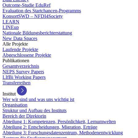
Outcome-Studie EduRef
Evaluation des Startchancen-Programms
KonsortSWD – NFDI4Society
LEARN
LINEup
Nationale Bildungsberichterstattung
New Data Spaces
Alle Projekte
Laufende Projekte
Abgeschlossene Projekte
Publikationen
Gesamtverzeichnis
NEPS Survey Papers
LIfBi Working Papers
Transferreihen
Institut
Wer wir sind und was uns wichtig ist
Organisation
Struktur und Aufbau des Instituts
Bereich der Direktorin
Abteilung 1: Kompetenzen, Persönlichkeit, Lernumwelten
Abteilung 2: Entscheidungen, Migration, Erträge
Abteilung 3: Forschungsdatenzentrum, Methodenentwicklung