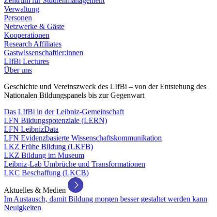
Zentrum für Studienmanagement
Verwaltung
Personen
Netzwerke & Gäste
Kooperationen
Research Affiliates
Gastwissenschaftler:innen
LIfBi Lectures
Über uns
Geschichte und Vereinszweck des LIfBi – von der Entstehung des
Nationalen Bildungspanels bis zur Gegenwart
Das LIfBi in der Leibniz-Gemeinschaft
LFN Bildungspotenziale (LERN)
LFN LeibnizData
LFN Evidenzbasierte Wissenschaftskommunikation
LKZ Frühe Bildung (LKFB)
LKZ Bildung im Museum
Leibniz-Lab Umbrüche und Transformationen
LKC Beschaffung (LKCB)
Aktuelles & Medien
Im Austausch, damit Bildung morgen besser gestaltet werden kann
Neuigkeiten