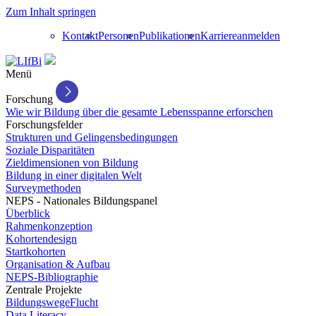
Zum Inhalt springen
Kontakt
Personen
Publikationen
Karriere
anmelden
Menü
Forschung
Wie wir Bildung über die gesamte Lebensspanne erforschen
Forschungsfelder
Strukturen und Gelingensbedingungen
Soziale Disparitäten
Zieldimensionen von Bildung
Bildung in einer digitalen Welt
Surveymethoden
NEPS - Nationales Bildungspanel
Überblick
Rahmenkonzeption
Kohortendesign
Startkohorten
Organisation & Aufbau
NEPS-Bibliographie
Zentrale Projekte
BildungswegeFlucht
Data Literacy