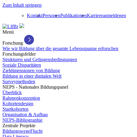
Zum Inhalt springen
Kontakt
Personen
Publikationen
Karriere
anmelden
en
Menü
Forschung
Wie wir Bildung über die gesamte Lebensspanne erforschen
Forschungsfelder
Strukturen und Gelingensbedingungen
Soziale Disparitäten
Zieldimensionen von Bildung
Bildung in einer digitalen Welt
Surveymethoden
NEPS - Nationales Bildungspanel
Überblick
Rahmenkonzeption
Kohortendesign
Startkohorten
Organisation & Aufbau
NEPS-Bibliographie
Zentrale Projekte
BildungswegeFlucht
Data Literacy