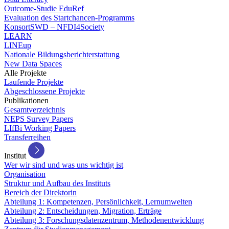
Outcome-Studie EduRef
Evaluation des Startchancen-Programms
KonsortSWD – NFDI4Society
LEARN
LINEup
Nationale Bildungsberichterstattung
New Data Spaces
Alle Projekte
Laufende Projekte
Abgeschlossene Projekte
Publikationen
Gesamtverzeichnis
NEPS Survey Papers
LIfBi Working Papers
Transferreihen
Institut
Wer wir sind und was uns wichtig ist
Organisation
Struktur und Aufbau des Instituts
Bereich der Direktorin
Abteilung 1: Kompetenzen, Persönlichkeit, Lernumwelten
Abteilung 2: Entscheidungen, Migration, Erträge
Abteilung 3: Forschungsdatenzentrum, Methodenentwicklung