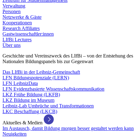
Zentrum für Studienmanagement
Verwaltung
Personen
Netzwerke & Gäste
Kooperationen
Research Affiliates
Gastwissenschaftler:innen
LIfBi Lectures
Über uns
Geschichte und Vereinszweck des LIfBi – von der Entstehung des
Nationalen Bildungspanels bis zur Gegenwart
Das LIfBi in der Leibniz-Gemeinschaft
LFN Bildungspotenziale (LERN)
LFN LeibnizData
LFN Evidenzbasierte Wissenschaftskommunikation
LKZ Frühe Bildung (LKFB)
LKZ Bildung im Museum
Leibniz-Lab Umbrüche und Transformationen
LKC Beschaffung (LKCB)
Aktuelles & Medien
Im Austausch, damit Bildung morgen besser gestaltet werden kann
Neuigkeiten