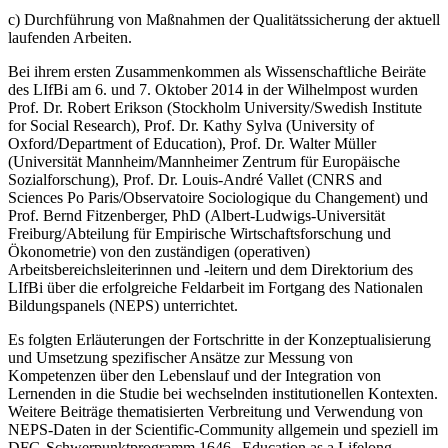
c) Durchführung von Maßnahmen der Qualitätssicherung der aktuell
laufenden Arbeiten.
Bei ihrem ersten Zusammenkommen als Wissenschaftliche Beiräte
des LIfBi am 6. und 7. Oktober 2014 in der Wilhelmpost wurden
Prof. Dr. Robert Erikson (Stockholm University/Swedish Institute
for Social Research), Prof. Dr. Kathy Sylva (University of
Oxford/Department of Education), Prof. Dr. Walter Müller
(Universität Mannheim/Mannheimer Zentrum für Europäische
Sozialforschung), Prof. Dr. Louis-André Vallet (CNRS and
Sciences Po Paris/Observatoire Sociologique du Changement) und
Prof. Bernd Fitzenberger, PhD (Albert-Ludwigs-Universität
Freiburg/Abteilung für Empirische Wirtschaftsforschung und
Ökonometrie) von den zuständigen (operativen)
Arbeitsbereichsleiterinnen und -leitern und dem Direktorium des
LIfBi über die erfolgreiche Feldarbeit im Fortgang des Nationalen
Bildungspanels (NEPS) unterrichtet.
Es folgten Erläuterungen der Fortschritte in der Konzeptualisierung
und Umsetzung spezifischer Ansätze zur Messung von
Kompetenzen über den Lebenslauf und der Integration von
Lernenden in die Studie bei wechselnden institutionellen Kontexten.
Weitere Beiträge thematisierten Verbreitung und Verwendung von
NEPS-Daten in der Scientific-Community allgemein und speziell im
DFG-Schwerpunktprogramm 1646 „Education as a Lifelong