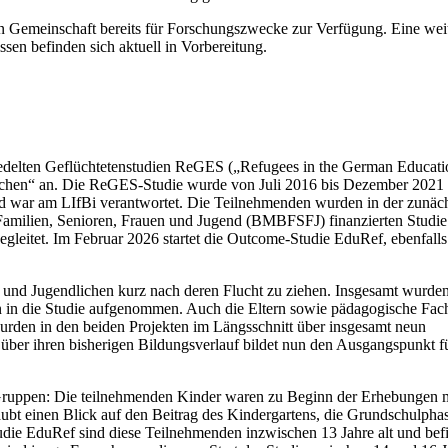
en Gemeinschaft bereits für Forschungszwecke zur Verfügung. Eine wei
en befinden sich aktuell in Vorbereitung.
edelten Geflüchtetenstudien ReGES („Refugees in the German Educati
ichen“ an. Die ReGES-Studie wurde von Juli 2016 bis Dezember 202
 war am LIfBi verantwortet. Die Teilnehmenden wurden in der zunäc
milien, Senioren, Frauen und Jugend (BMBFSFJ) finanzierten Studie
gleitet. Im Februar 2026 startet die Outcome-Studie EduRef, ebenfall
n und Jugendlichen kurz nach deren Flucht zu ziehen. Insgesamt wurden
 in die Studie aufgenommen. Auch die Eltern sowie pädagogische Fach
den in den beiden Projekten im Längsschnitt über insgesamt neun
 über ihren bisherigen Bildungsverlauf bildet nun den Ausgangspunkt fü
 Gruppen: Die teilnehmenden Kinder waren zu Beginn der Erhebungen 
rlaubt einen Blick auf den Beitrag des Kindergartens, die Grundschulph
die EduRef sind diese Teilnehmenden inzwischen 13 Jahre alt und bef