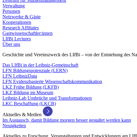
Zentrum für Studienmanagement
Verwaltung
Personen
Netzwerke & Gäste
Kooperationen
Research Affiliates
Gastwissenschaftler:innen
LIfBi Lectures
Über uns
Geschichte und Vereinszweck des LIfBi – von der Entstehung des Na
Das LIfBi in der Leibniz-Gemeinschaft
LFN Bildungspotenziale (LERN)
LFN LeibnizData
LFN Evidenzbasierte Wissenschaftskommunikation
LKZ Frühe Bildung (LKFB)
LKZ Bildung im Museum
Leibniz-Lab Umbrüche und Transformationen
LKC Beschaffung (LKCB)
Aktuelles & Medien
Im Austausch, damit Bildung morgen besser gestaltet werden kann
Neuigkeiten
Aktuelles zu Forschung, Veranstaltungen und Entwicklungen am LIf