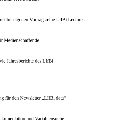
stitutseigenen Vortragsreihe LIfBi Lectures
für Medienschaffende
ie Jahresberichte des LIfBi
g für den Newsletter „LIfBi data“
kumentation und Variablensuche