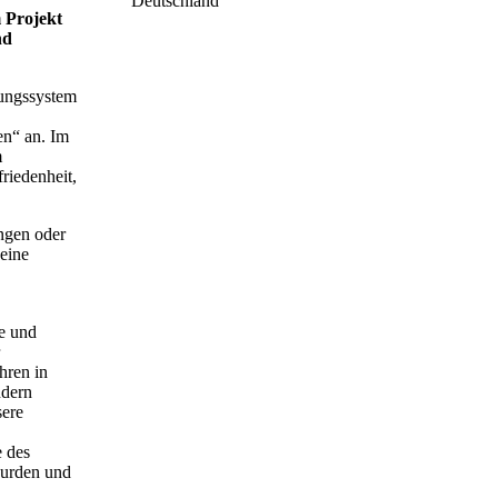
m Projekt
nd
dungssystem
en“ an. Im
m
riedenheit,
ungen oder
 eine
he und
hren in
ndern
sere
e des
wurden und