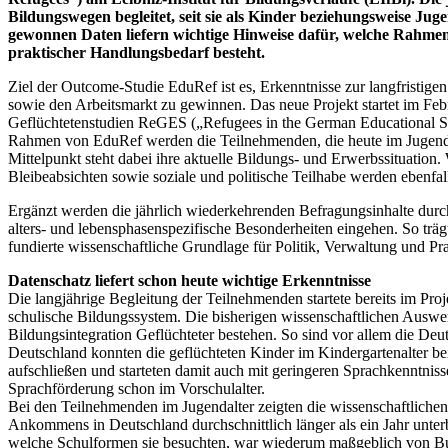
Bildungswegen begleitet, seit sie als Kinder beziehungsweise Ju
gewonnen Daten liefern wichtige Hinweise dafür, welche Rahmenb
praktischer Handlungsbedarf besteht.
Ziel der Outcome-Studie EduRef ist es, Erkenntnisse zur langfristige
sowie den Arbeitsmarkt zu gewinnen. Das neue Projekt startet im Febr
Geflüchtetenstudien ReGES („Refugees in the German Educational S
Rahmen von EduRef werden die Teilnehmenden, die heute im Jugend- b
Mittelpunkt steht dabei ihre aktuelle Bildungs- und Erwerbssituation
Bleibeabsichten sowie soziale und politische Teilhabe werden ebenfal
Ergänzt werden die jährlich wiederkehrenden Befragungsinhalte durch 
alters- und lebensphasenspezifische Besonderheiten eingehen. So trägt
fundierte wissenschaftliche Grundlage für Politik, Verwaltung und Pra
Datenschatz liefert schon heute wichtige Erkenntnisse
Die langjährige Begleitung der Teilnehmenden startete bereits im Pro
schulische Bildungssystem. Die bisherigen wissenschaftlichen Auswe
Bildungsintegration Geflüchteter bestehen. So sind vor allem die Deu
Deutschland konnten die geflüchteten Kinder im Kindergartenalter be
aufschließen und starteten damit auch mit geringeren Sprachkenntniss
Sprachförderung schon im Vorschulalter.
Bei den Teilnehmenden im Jugendalter zeigten die wissenschaftliche
Ankommens in Deutschland durchschnittlich länger als ein Jahr unter
welche Schulformen sie besuchten, war wiederum maßgeblich von B