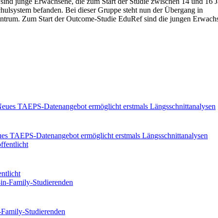
 sind junge Erwachsene, die zum Start der Studie zwischen 14 und 16 Ja
chulsystem befanden. Bei dieser Gruppe steht nun der Übergang in
 Zentrum. Zum Start der Outcome-Studie EduRef sind die jungen Erwach
eues TAEPS-Datenangebot ermöglicht erstmals Längsschnittanalysen
ntlicht
n-Family-Studierenden