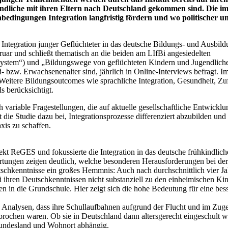
gendliche mit ihren Eltern nach Deutschland gekommen sind. Die i
edingungen Integration langfristig fördern und wo politischer u
n Integration junger Geflüchteter in das deutsche Bildungs- und Ausbil
uar und schließt thematisch an die beiden am LIfBi angesiedelten
ystem“) und „Bildungswege von geflüchteten Kindern und Jugendlich
zw. Erwachsenenalter sind, jährlich in Online-Interviews befragt. I
. Weitere Bildungsoutcomes wie sprachliche Integration, Gesundheit, Zuf
ls berücksichtigt.
variable Fragestellungen, die auf aktuelle gesellschaftliche Entwickl
 die Studie dazu bei, Integrationsprozesse differenziert abzubilden und
xis zu schaffen.
jekt ReGES und fokussierte die Integration in das deutsche frühkindlic
rtungen zeigen deutlich, welche besonderen Herausforderungen bei der
tschkenntnisse ein großes Hemmnis: Auch nach durchschnittlich vier Ja
i ihren Deutschkenntnissen nicht substanziell zu den einheimischen Ki
en in die Grundschule. Hier zeigt sich die hohe Bedeutung für eine bes
n Analysen, dass ihre Schullaufbahnen aufgrund der Flucht und im Zug
brochen waren. Ob sie in Deutschland dann altersgerecht eingeschult 
undesland und Wohnort abhängig.