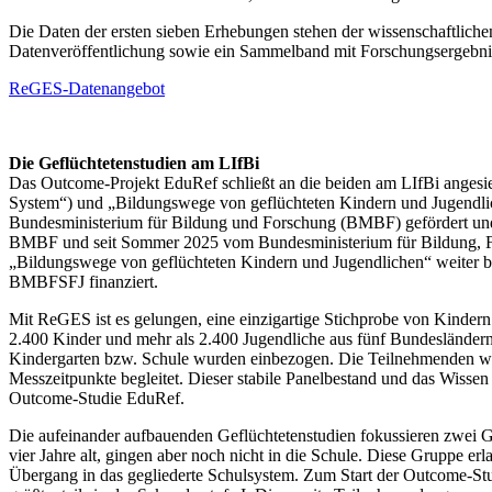
Die Daten der ersten sieben Erhebungen stehen der wissenschaftlich
Datenveröffentlichung sowie ein Sammelband mit Forschungsergebniss
ReGES-Datenangebot
Die Geflüchtetenstudien am LIfBi
Das Outcome-Projekt EduRef schließt an die beiden am LIfBi angesi
System“) und „Bildungswege von geflüchteten Kindern und Jugendl
Bundesministerium für Bildung und Forschung (BMBF) gefördert und
BMBF und seit Sommer 2025 vom Bundesministerium für Bildung, Fa
„Bildungswege von geflüchteten Kindern und Jugendlichen“ weiter be
BMBFSFJ finanziert.
Mit ReGES ist es gelungen, eine einzigartige Stichprobe von Kinder
2.400 Kinder und mehr als 2.400 Jugendliche aus fünf Bundesländern
Kindergarten bzw. Schule wurden einbezogen. Die Teilnehmenden wur
Messzeitpunkte begleitet. Dieser stabile Panelbestand und das Wissen
Outcome-Studie EduRef.
Die aufeinander aufbauenden Geflüchtetenstudien fokussieren zwei
vier Jahre alt, gingen aber noch nicht in die Schule. Diese Gruppe e
Übergang in das gegliederte Schulsystem. Zum Start der Outcome-Stu