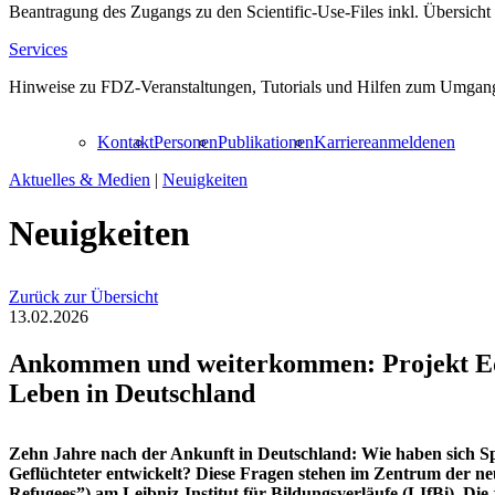
Beantragung des Zugangs zu den Scientific-Use-Files inkl. Übersicht
Services
Hinweise zu FDZ-Veranstaltungen, Tutorials und Hilfen zum Umgang
Kontakt
Personen
Publikationen
Karriere
anmelden
en
Aktuelles & Medien
|
Neuigkeiten
Neuigkeiten
Zurück zur Übersicht
13.02.2026
Ankommen und weiterkommen: Projekt EduRe
Leben in Deutschland
Zehn Jahre nach der Ankunft in Deutschland: Wie haben sich Spr
Geflüchteter entwickelt? Diese Fragen stehen im Zentrum der 
Refugees”) am Leibniz-Institut für Bildungsverläufe (LIfBi). Di