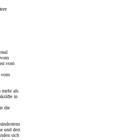
tere
onal
1 vom
hst vom
s vom
 mehr als
kräfte in
r die
mindestens
ase und den
inden sich