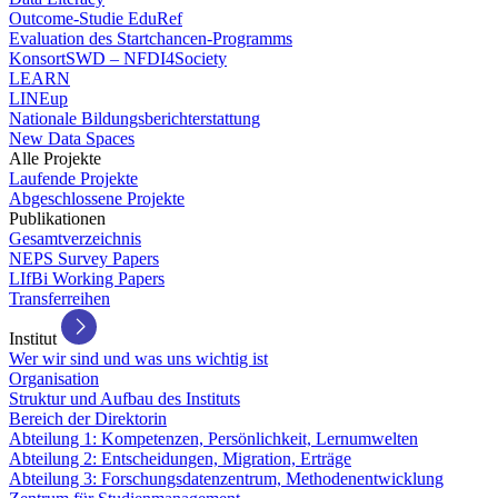
Outcome-Studie EduRef
Evaluation des Startchancen-Programms
KonsortSWD – NFDI4Society
LEARN
LINEup
Nationale Bildungsberichterstattung
New Data Spaces
Alle Projekte
Laufende Projekte
Abgeschlossene Projekte
Publikationen
Gesamtverzeichnis
NEPS Survey Papers
LIfBi Working Papers
Transferreihen
Institut
Wer wir sind und was uns wichtig ist
Organisation
Struktur und Aufbau des Instituts
Bereich der Direktorin
Abteilung 1: Kompetenzen, Persönlichkeit, Lernumwelten
Abteilung 2: Entscheidungen, Migration, Erträge
Abteilung 3: Forschungsdatenzentrum, Methodenentwicklung