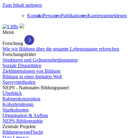
Zum Inhalt springen
Kontakt
Personen
Publikationen
Karriere
anmelden
en
Menü
Forschung
Wie wir Bildung über die gesamte Lebensspanne erforschen
Forschungsfelder
Strukturen und Gelingensbedingungen
Soziale Disparitäten
Zieldimensionen von Bildung
Bildung in einer digitalen Welt
Surveymethoden
NEPS - Nationales Bildungspanel
Überblick
Rahmenkonzeption
Kohortendesign
Startkohorten
Organisation & Aufbau
NEPS-Bibliographie
Zentrale Projekte
BildungswegeFlucht
Data Literacy