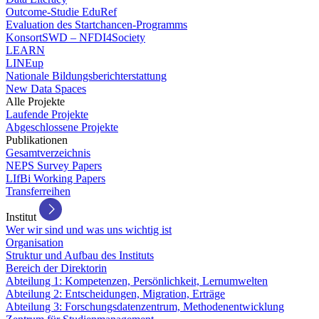
Outcome-Studie EduRef
Evaluation des Startchancen-Programms
KonsortSWD – NFDI4Society
LEARN
LINEup
Nationale Bildungsberichterstattung
New Data Spaces
Alle Projekte
Laufende Projekte
Abgeschlossene Projekte
Publikationen
Gesamtverzeichnis
NEPS Survey Papers
LIfBi Working Papers
Transferreihen
Institut
Wer wir sind und was uns wichtig ist
Organisation
Struktur und Aufbau des Instituts
Bereich der Direktorin
Abteilung 1: Kompetenzen, Persönlichkeit, Lernumwelten
Abteilung 2: Entscheidungen, Migration, Erträge
Abteilung 3: Forschungsdatenzentrum, Methodenentwicklung