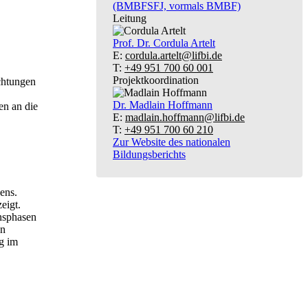
(BMBFSFJ, vormals BMBF)
Leitung
Prof. Dr.
Cordula Artelt
E:
cordula.artelt@lifbi.de
T:
+49 951 700 60 001
Projektkoordination
chtungen
Dr.
Madlain Hoffmann
en an die
E:
madlain.hoffmann@lifbi.de
T:
+49 951 700 60 210
Zur Website des nationalen
Bildungsberichts
ens.
eigt.
nsphasen
en
ng im