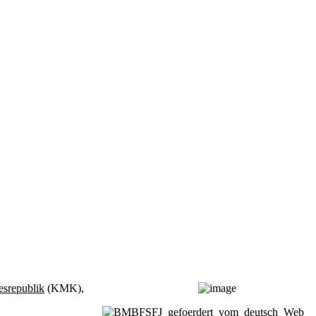
esrepublik
(KMK),