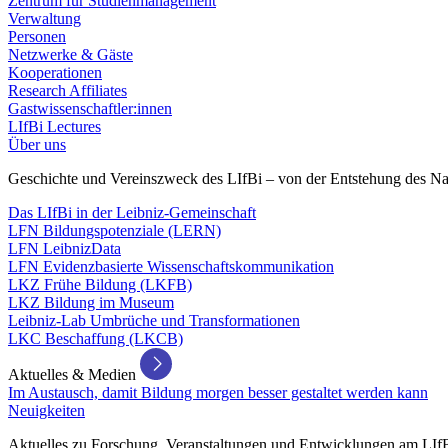
Zentrum für Studienmanagement
Verwaltung
Personen
Netzwerke & Gäste
Kooperationen
Research Affiliates
Gastwissenschaftler:innen
LIfBi Lectures
Über uns
Geschichte und Vereinszweck des LIfBi – von der Entstehung des Na
Das LIfBi in der Leibniz-Gemeinschaft
LFN Bildungspotenziale (LERN)
LFN LeibnizData
LFN Evidenzbasierte Wissenschaftskommunikation
LKZ Frühe Bildung (LKFB)
LKZ Bildung im Museum
Leibniz-Lab Umbrüche und Transformationen
LKC Beschaffung (LKCB)
Aktuelles & Medien
Im Austausch, damit Bildung morgen besser gestaltet werden kann
Neuigkeiten
Aktuelles zu Forschung, Veranstaltungen und Entwicklungen am LIf