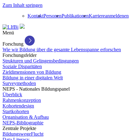
Zum Inhalt springen
Kontakt
Personen
Publikationen
Karriere
anmelden
en
Menü
Forschung
Wie wir Bildung über die gesamte Lebensspanne erforschen
Forschungsfelder
Strukturen und Gelingensbedingungen
Soziale Disparitäten
Zieldimensionen von Bildung
Bildung in einer digitalen Welt
Surveymethoden
NEPS - Nationales Bildungspanel
Überblick
Rahmenkonzeption
Kohortendesign
Startkohorten
Organisation & Aufbau
NEPS-Bibliographie
Zentrale Projekte
BildungswegeFlucht
Data Literacy