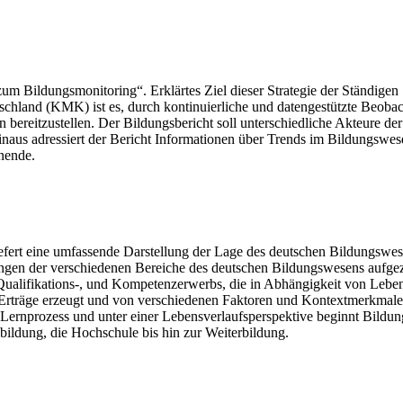
zum Bildungsmonitoring“. Erklärtes Ziel dieser Strategie der Ständigen
schland (KMK) ist es, durch kontinuierliche und datengestützte Beoba
 bereitzustellen. Der Bildungsbericht soll unterschiedliche Akteure der
inaus adressiert der Bericht Informationen über Trends im Bildungswes
rnende.
iefert eine umfassende Darstellung der Lage des deutschen Bildungswes
ngen der verschiedenen Bereiche des deutschen Bildungswesens aufgez
 Qualifikations-, und Kompetenzerwerbs, die in Abhängigkeit von Lebe
Erträge erzeugt und von verschiedenen Faktoren und Kontextmerkmal
r Lernprozess und unter einer Lebensverlaufsperspektive beginnt Bildu
bildung, die Hochschule bis hin zur Weiterbildung.