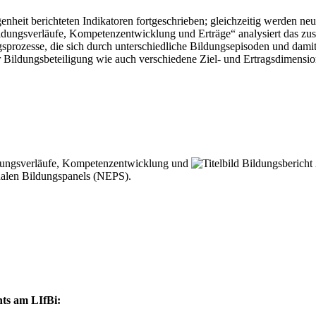
nheit berichteten Indikatoren fortgeschrieben; gleichzeitig werden ne
Bildungsverläufe, Kompetenzentwicklung und Erträge“ analysiert das zu
ngsprozesse, die sich durch unterschiedliche Bildungsepisoden und dami
 Bildungsbeteiligung wie auch verschiedene Ziel- und Ertragsdimensi
ildungsverläufe, Kompetenzentwicklung und
onalen Bildungspanels (NEPS).
hts am LIfBi: