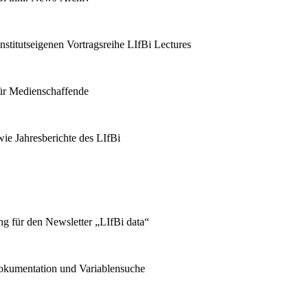
stitutseigenen Vortragsreihe LIfBi Lectures
für Medienschaffende
ie Jahresberichte des LIfBi
g für den Newsletter „LIfBi data“
kumentation und Variablensuche