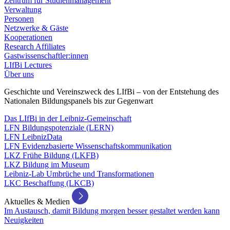
Zentrum für Studienmanagement
Verwaltung
Personen
Netzwerke & Gäste
Kooperationen
Research Affiliates
Gastwissenschaftler:innen
LIfBi Lectures
Über uns
Geschichte und Vereinszweck des LIfBi – von der Entstehung des
Nationalen Bildungspanels bis zur Gegenwart
Das LIfBi in der Leibniz-Gemeinschaft
LFN Bildungspotenziale (LERN)
LFN LeibnizData
LFN Evidenzbasierte Wissenschaftskommunikation
LKZ Frühe Bildung (LKFB)
LKZ Bildung im Museum
Leibniz-Lab Umbrüche und Transformationen
LKC Beschaffung (LKCB)
Aktuelles & Medien
Im Austausch, damit Bildung morgen besser gestaltet werden kann
Neuigkeiten