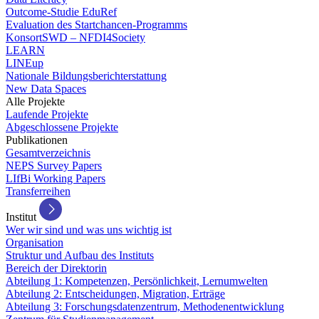
Outcome-Studie EduRef
Evaluation des Startchancen-Programms
KonsortSWD – NFDI4Society
LEARN
LINEup
Nationale Bildungsberichterstattung
New Data Spaces
Alle Projekte
Laufende Projekte
Abgeschlossene Projekte
Publikationen
Gesamtverzeichnis
NEPS Survey Papers
LIfBi Working Papers
Transferreihen
Institut
Wer wir sind und was uns wichtig ist
Organisation
Struktur und Aufbau des Instituts
Bereich der Direktorin
Abteilung 1: Kompetenzen, Persönlichkeit, Lernumwelten
Abteilung 2: Entscheidungen, Migration, Erträge
Abteilung 3: Forschungsdatenzentrum, Methodenentwicklung