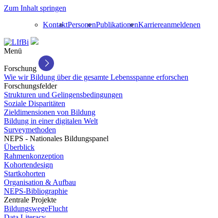
Zum Inhalt springen
Kontakt
Personen
Publikationen
Karriere
anmelden
en
Menü
Forschung
Wie wir Bildung über die gesamte Lebensspanne erforschen
Forschungsfelder
Strukturen und Gelingensbedingungen
Soziale Disparitäten
Zieldimensionen von Bildung
Bildung in einer digitalen Welt
Surveymethoden
NEPS - Nationales Bildungspanel
Überblick
Rahmenkonzeption
Kohortendesign
Startkohorten
Organisation & Aufbau
NEPS-Bibliographie
Zentrale Projekte
BildungswegeFlucht
Data Literacy