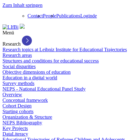
Zum Inhalt springen
Contact
People
Publications
Login
de
Menü
Research
Research topics at Leibniz Institute for Educational Trajectories
Research areas
Structures and conditions for educational success
Social disparities
Objective dimensions of education
Education in a digital world
Survey methods
NEPS - National Educational Panel Study
Overview
Conceptual framework
Cohort Design
Starting cohorts
Organization & Structure
NEPS Bibliography
Key Projects
DataLiteracy
Educational Trajectories of Refugee Children and Adolescents