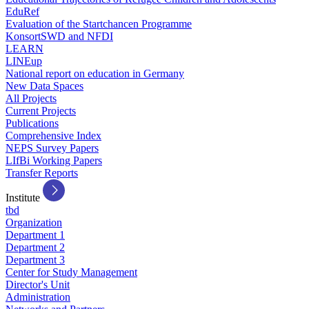
EduRef
Evaluation of the Startchancen Programme
KonsortSWD and NFDI
LEARN
LINEup
National report on education in Germany
New Data Spaces
All Projects
Current Projects
Publications
Comprehensive Index
NEPS Survey Papers
LIfBi Working Papers
Transfer Reports
Institute
tbd
Organization
Department 1
Department 2
Department 3
Center for Study Management
Director's Unit
Administration