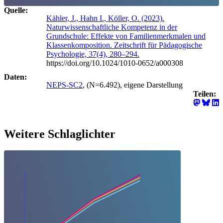
Quelle:
Kähler, J., Hahn I., Köller, O. (2023).
Naturwissenschaftliche Kompetenz in der
Grundschule: Effekte von Familienmerkmalen und
Klassenkomposition. Zeitschrift für Pädagogische
Psychologie, 37(4), 280–294.
https://doi.org/10.1024/1010-0652/a000308
Daten:
NEPS-SC2
, (N=6.492), eigene Darstellung
Teilen:
Weitere Schlaglichter