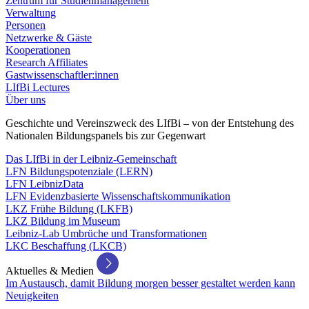
Zentrum für Studienmanagement
Verwaltung
Personen
Netzwerke & Gäste
Kooperationen
Research Affiliates
Gastwissenschaftler:innen
LIfBi Lectures
Über uns
Geschichte und Vereinszweck des LIfBi – von der Entstehung des
Nationalen Bildungspanels bis zur Gegenwart
Das LIfBi in der Leibniz-Gemeinschaft
LFN Bildungspotenziale (LERN)
LFN LeibnizData
LFN Evidenzbasierte Wissenschaftskommunikation
LKZ Frühe Bildung (LKFB)
LKZ Bildung im Museum
Leibniz-Lab Umbrüche und Transformationen
LKC Beschaffung (LKCB)
Aktuelles & Medien
Im Austausch, damit Bildung morgen besser gestaltet werden kann
Neuigkeiten