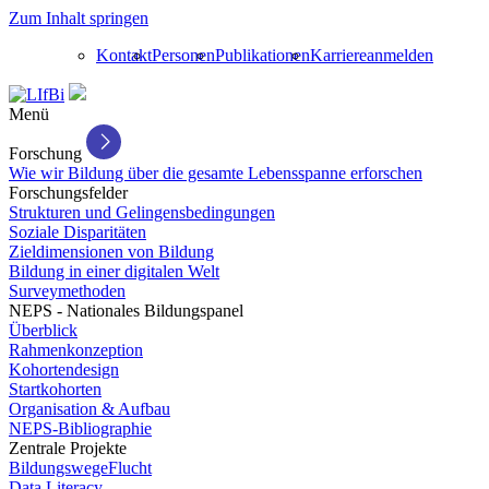
Zum Inhalt springen
Kontakt
Personen
Publikationen
Karriere
anmelden
Menü
Forschung
Wie wir Bildung über die gesamte Lebensspanne erforschen
Forschungsfelder
Strukturen und Gelingensbedingungen
Soziale Disparitäten
Zieldimensionen von Bildung
Bildung in einer digitalen Welt
Surveymethoden
NEPS - Nationales Bildungspanel
Überblick
Rahmenkonzeption
Kohortendesign
Startkohorten
Organisation & Aufbau
NEPS-Bibliographie
Zentrale Projekte
BildungswegeFlucht
Data Literacy