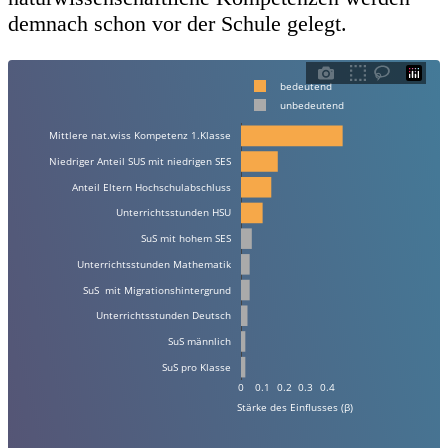
demnach schon vor der Schule gelegt.
bedeutend
unbedeutend
Mittlere nat.wiss Kompetenz 1.Klasse   
Niedriger Anteil SUS mit niedrigen SES   
Anteil Eltern Hochschulabschluss   
Unterrichtsstunden HSU   
SuS mit hohem SES   
Unterrichtsstunden Mathematik   
SuS  mit Migrationshintergrund   
Unterrichtsstunden Deutsch   
SuS männlich   
SuS pro Klasse   
0
0.1
0.2
0.3
0.4
Stärke des Einflusses (β)