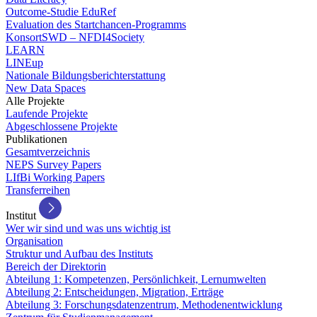
Outcome-Studie EduRef
Evaluation des Startchancen-Programms
KonsortSWD – NFDI4Society
LEARN
LINEup
Nationale Bildungsberichterstattung
New Data Spaces
Alle Projekte
Laufende Projekte
Abgeschlossene Projekte
Publikationen
Gesamtverzeichnis
NEPS Survey Papers
LIfBi Working Papers
Transferreihen
Institut
Wer wir sind und was uns wichtig ist
Organisation
Struktur und Aufbau des Instituts
Bereich der Direktorin
Abteilung 1: Kompetenzen, Persönlichkeit, Lernumwelten
Abteilung 2: Entscheidungen, Migration, Erträge
Abteilung 3: Forschungsdatenzentrum, Methodenentwicklung