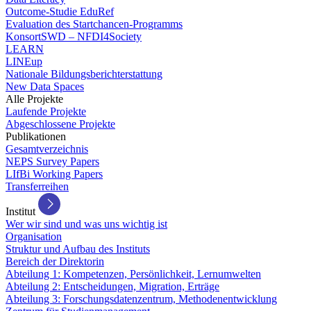
Outcome-Studie EduRef
Evaluation des Startchancen-Programms
KonsortSWD – NFDI4Society
LEARN
LINEup
Nationale Bildungsberichterstattung
New Data Spaces
Alle Projekte
Laufende Projekte
Abgeschlossene Projekte
Publikationen
Gesamtverzeichnis
NEPS Survey Papers
LIfBi Working Papers
Transferreihen
Institut
Wer wir sind und was uns wichtig ist
Organisation
Struktur und Aufbau des Instituts
Bereich der Direktorin
Abteilung 1: Kompetenzen, Persönlichkeit, Lernumwelten
Abteilung 2: Entscheidungen, Migration, Erträge
Abteilung 3: Forschungsdatenzentrum, Methodenentwicklung