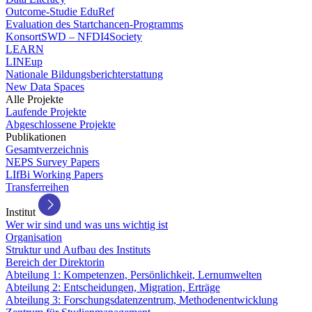
Outcome-Studie EduRef
Evaluation des Startchancen-Programms
KonsortSWD – NFDI4Society
LEARN
LINEup
Nationale Bildungsberichterstattung
New Data Spaces
Alle Projekte
Laufende Projekte
Abgeschlossene Projekte
Publikationen
Gesamtverzeichnis
NEPS Survey Papers
LIfBi Working Papers
Transferreihen
Institut
Wer wir sind und was uns wichtig ist
Organisation
Struktur und Aufbau des Instituts
Bereich der Direktorin
Abteilung 1: Kompetenzen, Persönlichkeit, Lernumwelten
Abteilung 2: Entscheidungen, Migration, Erträge
Abteilung 3: Forschungsdatenzentrum, Methodenentwicklung