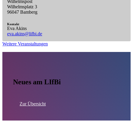
Wilhelmspost
Wilhelmsplatz 3
96047 Bamberg
Kontakt
Eva Akins
eva.akins@lifbi.de
Weitere Veranstaltungen
Neues am LIfBi
Zur Übersicht