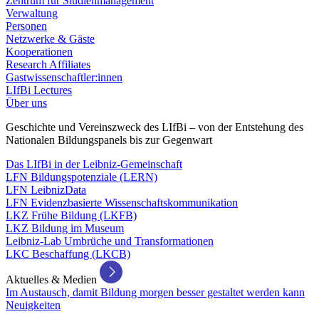
Zentrum für Studienmanagement
Verwaltung
Personen
Netzwerke & Gäste
Kooperationen
Research Affiliates
Gastwissenschaftler:innen
LIfBi Lectures
Über uns
Geschichte und Vereinszweck des LIfBi – von der Entstehung des
Nationalen Bildungspanels bis zur Gegenwart
Das LIfBi in der Leibniz-Gemeinschaft
LFN Bildungspotenziale (LERN)
LFN LeibnizData
LFN Evidenzbasierte Wissenschaftskommunikation
LKZ Frühe Bildung (LKFB)
LKZ Bildung im Museum
Leibniz-Lab Umbrüche und Transformationen
LKC Beschaffung (LKCB)
Aktuelles & Medien
Im Austausch, damit Bildung morgen besser gestaltet werden kann
Neuigkeiten