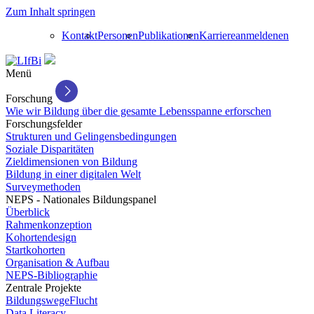
Zum Inhalt springen
Kontakt
Personen
Publikationen
Karriere
anmelden
en
Menü
Forschung
Wie wir Bildung über die gesamte Lebensspanne erforschen
Forschungsfelder
Strukturen und Gelingensbedingungen
Soziale Disparitäten
Zieldimensionen von Bildung
Bildung in einer digitalen Welt
Surveymethoden
NEPS - Nationales Bildungspanel
Überblick
Rahmenkonzeption
Kohortendesign
Startkohorten
Organisation & Aufbau
NEPS-Bibliographie
Zentrale Projekte
BildungswegeFlucht
Data Literacy