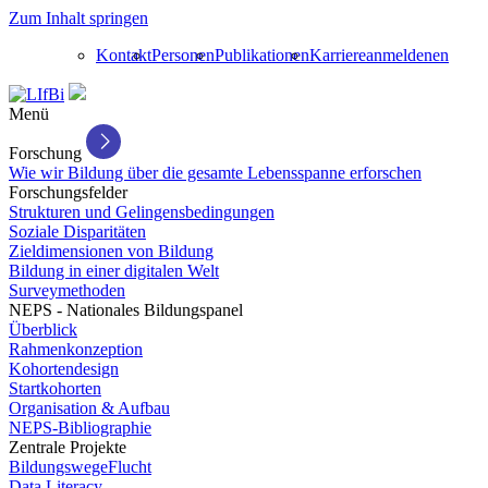
Zum Inhalt springen
Kontakt
Personen
Publikationen
Karriere
anmelden
en
Menü
Forschung
Wie wir Bildung über die gesamte Lebensspanne erforschen
Forschungsfelder
Strukturen und Gelingensbedingungen
Soziale Disparitäten
Zieldimensionen von Bildung
Bildung in einer digitalen Welt
Surveymethoden
NEPS - Nationales Bildungspanel
Überblick
Rahmenkonzeption
Kohortendesign
Startkohorten
Organisation & Aufbau
NEPS-Bibliographie
Zentrale Projekte
BildungswegeFlucht
Data Literacy