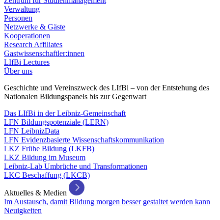
Zentrum für Studienmanagement
Verwaltung
Personen
Netzwerke & Gäste
Kooperationen
Research Affiliates
Gastwissenschaftler:innen
LIfBi Lectures
Über uns
Geschichte und Vereinszweck des LIfBi – von der Entstehung des
Nationalen Bildungspanels bis zur Gegenwart
Das LIfBi in der Leibniz-Gemeinschaft
LFN Bildungspotenziale (LERN)
LFN LeibnizData
LFN Evidenzbasierte Wissenschaftskommunikation
LKZ Frühe Bildung (LKFB)
LKZ Bildung im Museum
Leibniz-Lab Umbrüche und Transformationen
LKC Beschaffung (LKCB)
Aktuelles & Medien
Im Austausch, damit Bildung morgen besser gestaltet werden kann
Neuigkeiten