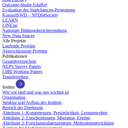
Outcome-Studie EduRef
Evaluation des Startchancen-Programms
KonsortSWD – NFDI4Society
LEARN
LINEup
Nationale Bildungsberichterstattung
New Data Spaces
Alle Projekte
Laufende Projekte
Abgeschlossene Projekte
Publikationen
Gesamtverzeichnis
NEPS Survey Papers
LIfBi Working Papers
Transferreihen
Institut
Wer wir sind und was uns wichtig ist
Organisation
Struktur und Aufbau des Instituts
Bereich der Direktorin
Abteilung 1: Kompetenzen, Persönlichkeit, Lernumwelten
Abteilung 2: Entscheidungen, Migration, Erträge
Abteilung 3: Forschungsdatenzentrum, Methodenentwicklung