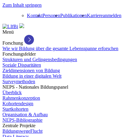
Zum Inhalt springen
Kontakt
Personen
Publikationen
Karriere
anmelden
Menü
Forschung
Wie wir Bildung über die gesamte Lebensspanne erforschen
Forschungsfelder
Strukturen und Gelingensbedingungen
Soziale Disparitäten
Zieldimensionen von Bildung
Bildung in einer digitalen Welt
Surveymethoden
NEPS - Nationales Bildungspanel
Überblick
Rahmenkonzeption
Kohortendesign
Startkohorten
Organisation & Aufbau
NEPS-Bibliographie
Zentrale Projekte
BildungswegeFlucht
Data Literacy