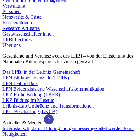
Zentrum für Studienmanagement
Verwaltung
Personen
Netzwerke & Gäste
Kooperationen
Research Affiliates
Gastwissenschaftler:innen
LIfBi Lectures
Über uns
Geschichte und Vereinszweck des LIfBi – von der Entstehung des
Nationalen Bildungspanels bis zur Gegenwart
Das LIfBi in der Leibniz-Gemeinschaft
LFN Bildungspotenziale (LERN)
LFN LeibnizData
LFN Evidenzbasierte Wissenschaftskommunikation
LKZ Frühe Bildung (LKFB)
LKZ Bildung im Museum
Leibniz-Lab Umbrüche und Transformationen
LKC Beschaffung (LKCB)
Aktuelles & Medien
Im Austausch, damit Bildung morgen besser gestaltet werden kann
Neuigkeiten