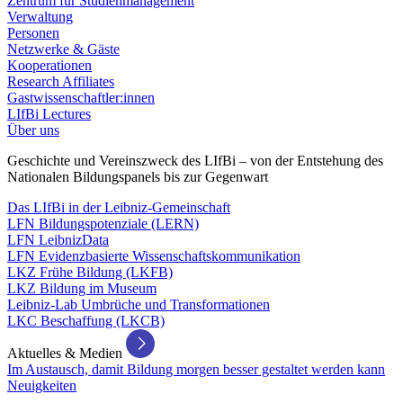
Zentrum für Studienmanagement
Verwaltung
Personen
Netzwerke & Gäste
Kooperationen
Research Affiliates
Gastwissenschaftler:innen
LIfBi Lectures
Über uns
Geschichte und Vereinszweck des LIfBi – von der Entstehung des
Nationalen Bildungspanels bis zur Gegenwart
Das LIfBi in der Leibniz-Gemeinschaft
LFN Bildungspotenziale (LERN)
LFN LeibnizData
LFN Evidenzbasierte Wissenschaftskommunikation
LKZ Frühe Bildung (LKFB)
LKZ Bildung im Museum
Leibniz-Lab Umbrüche und Transformationen
LKC Beschaffung (LKCB)
Aktuelles & Medien
Im Austausch, damit Bildung morgen besser gestaltet werden kann
Neuigkeiten