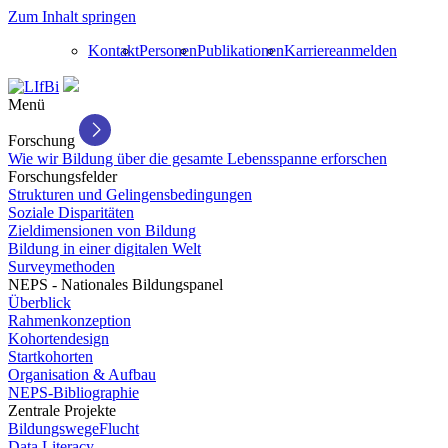
Zum Inhalt springen
Kontakt
Personen
Publikationen
Karriere
anmelden
Menü
Forschung
Wie wir Bildung über die gesamte Lebensspanne erforschen
Forschungsfelder
Strukturen und Gelingensbedingungen
Soziale Disparitäten
Zieldimensionen von Bildung
Bildung in einer digitalen Welt
Surveymethoden
NEPS - Nationales Bildungspanel
Überblick
Rahmenkonzeption
Kohortendesign
Startkohorten
Organisation & Aufbau
NEPS-Bibliographie
Zentrale Projekte
BildungswegeFlucht
Data Literacy