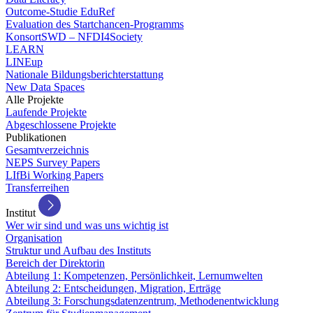
Outcome-Studie EduRef
Evaluation des Startchancen-Programms
KonsortSWD – NFDI4Society
LEARN
LINEup
Nationale Bildungsberichterstattung
New Data Spaces
Alle Projekte
Laufende Projekte
Abgeschlossene Projekte
Publikationen
Gesamtverzeichnis
NEPS Survey Papers
LIfBi Working Papers
Transferreihen
Institut
Wer wir sind und was uns wichtig ist
Organisation
Struktur und Aufbau des Instituts
Bereich der Direktorin
Abteilung 1: Kompetenzen, Persönlichkeit, Lernumwelten
Abteilung 2: Entscheidungen, Migration, Erträge
Abteilung 3: Forschungsdatenzentrum, Methodenentwicklung