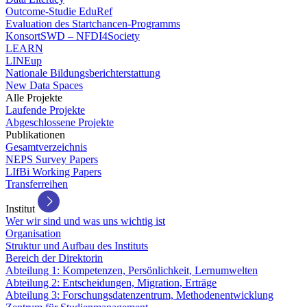
Outcome-Studie EduRef
Evaluation des Startchancen-Programms
KonsortSWD – NFDI4Society
LEARN
LINEup
Nationale Bildungsberichterstattung
New Data Spaces
Alle Projekte
Laufende Projekte
Abgeschlossene Projekte
Publikationen
Gesamtverzeichnis
NEPS Survey Papers
LIfBi Working Papers
Transferreihen
Institut
Wer wir sind und was uns wichtig ist
Organisation
Struktur und Aufbau des Instituts
Bereich der Direktorin
Abteilung 1: Kompetenzen, Persönlichkeit, Lernumwelten
Abteilung 2: Entscheidungen, Migration, Erträge
Abteilung 3: Forschungsdatenzentrum, Methodenentwicklung