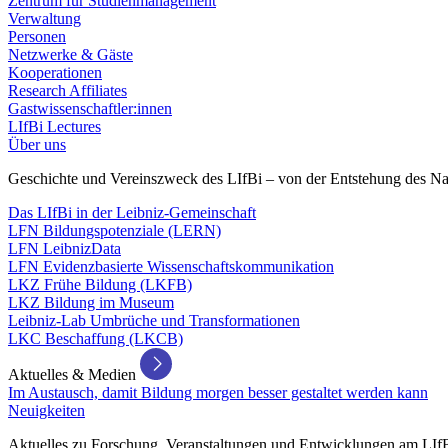
Zentrum für Studienmanagement
Verwaltung
Personen
Netzwerke & Gäste
Kooperationen
Research Affiliates
Gastwissenschaftler:innen
LIfBi Lectures
Über uns
Geschichte und Vereinszweck des LIfBi – von der Entstehung des Na
Das LIfBi in der Leibniz-Gemeinschaft
LFN Bildungspotenziale (LERN)
LFN LeibnizData
LFN Evidenzbasierte Wissenschaftskommunikation
LKZ Frühe Bildung (LKFB)
LKZ Bildung im Museum
Leibniz-Lab Umbrüche und Transformationen
LKC Beschaffung (LKCB)
Aktuelles & Medien
Im Austausch, damit Bildung morgen besser gestaltet werden kann
Neuigkeiten
Aktuelles zu Forschung, Veranstaltungen und Entwicklungen am LIf