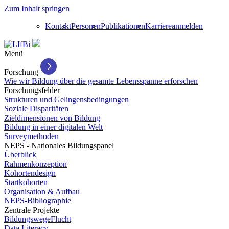
Zum Inhalt springen
Kontakt
Personen
Publikationen
Karriere
anmelden
Menü
Forschung
Wie wir Bildung über die gesamte Lebensspanne erforschen
Forschungsfelder
Strukturen und Gelingensbedingungen
Soziale Disparitäten
Zieldimensionen von Bildung
Bildung in einer digitalen Welt
Surveymethoden
NEPS - Nationales Bildungspanel
Überblick
Rahmenkonzeption
Kohortendesign
Startkohorten
Organisation & Aufbau
NEPS-Bibliographie
Zentrale Projekte
BildungswegeFlucht
Data Literacy