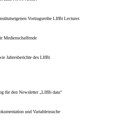
stitutseigenen Vortragsreihe LIfBi Lectures
für Medienschaffende
ie Jahresberichte des LIfBi
g für den Newsletter „LIfBi data“
kumentation und Variablensuche