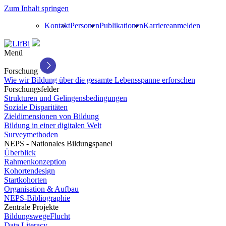
Zum Inhalt springen
Kontakt
Personen
Publikationen
Karriere
anmelden
Menü
Forschung
Wie wir Bildung über die gesamte Lebensspanne erforschen
Forschungsfelder
Strukturen und Gelingensbedingungen
Soziale Disparitäten
Zieldimensionen von Bildung
Bildung in einer digitalen Welt
Surveymethoden
NEPS - Nationales Bildungspanel
Überblick
Rahmenkonzeption
Kohortendesign
Startkohorten
Organisation & Aufbau
NEPS-Bibliographie
Zentrale Projekte
BildungswegeFlucht
Data Literacy