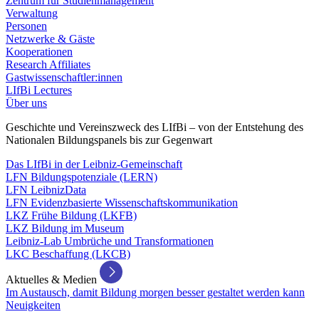
Zentrum für Studienmanagement
Verwaltung
Personen
Netzwerke & Gäste
Kooperationen
Research Affiliates
Gastwissenschaftler:innen
LIfBi Lectures
Über uns
Geschichte und Vereinszweck des LIfBi – von der Entstehung des
Nationalen Bildungspanels bis zur Gegenwart
Das LIfBi in der Leibniz-Gemeinschaft
LFN Bildungspotenziale (LERN)
LFN LeibnizData
LFN Evidenzbasierte Wissenschaftskommunikation
LKZ Frühe Bildung (LKFB)
LKZ Bildung im Museum
Leibniz-Lab Umbrüche und Transformationen
LKC Beschaffung (LKCB)
Aktuelles & Medien
Im Austausch, damit Bildung morgen besser gestaltet werden kann
Neuigkeiten