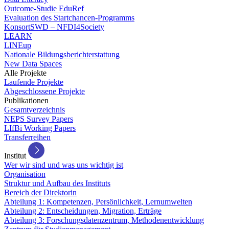
Outcome-Studie EduRef
Evaluation des Startchancen-Programms
KonsortSWD – NFDI4Society
LEARN
LINEup
Nationale Bildungsberichterstattung
New Data Spaces
Alle Projekte
Laufende Projekte
Abgeschlossene Projekte
Publikationen
Gesamtverzeichnis
NEPS Survey Papers
LIfBi Working Papers
Transferreihen
Institut
Wer wir sind und was uns wichtig ist
Organisation
Struktur und Aufbau des Instituts
Bereich der Direktorin
Abteilung 1: Kompetenzen, Persönlichkeit, Lernumwelten
Abteilung 2: Entscheidungen, Migration, Erträge
Abteilung 3: Forschungsdatenzentrum, Methodenentwicklung