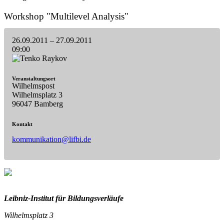
Workshop "Multilevel Analysis"
26.09.2011
– 27.09.2011
09:00
Veranstaltungsort
Wilhelmspost
Wilhelmsplatz 3
96047 Bamberg
Kontakt
kommunikation@lifbi.de
Leibniz-I
nstitut für Bildungsverläufe
Wilhelmsplatz 3