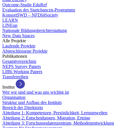
Outcome-Studie EduRef
Evaluation des Startchancen-Programms
KonsortSWD – NFDI4Society
LEARN
LINEup
Nationale Bildungsberichterstattung
New Data Spaces
Alle Projekte
Laufende Projekte
Abgeschlossene Projekte
Publikationen
Gesamtverzeichnis
NEPS Survey Papers
LIfBi Working Papers
Transferreihen
Institut
Wer wir sind und was uns wichtig ist
Organisation
Struktur und Aufbau des Instituts
Bereich der Direktorin
Abteilung 1: Kompetenzen, Persönlichkeit, Lernumwelten
Abteilung 2: Entscheidungen, Migration, Erträge
Abteilung 3: Forschungsdatenzentrum, Methodenentwicklung