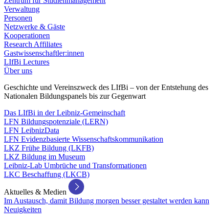
Zentrum für Studienmanagement
Verwaltung
Personen
Netzwerke & Gäste
Kooperationen
Research Affiliates
Gastwissenschaftler:innen
LIfBi Lectures
Über uns
Geschichte und Vereinszweck des LIfBi – von der Entstehung des
Nationalen Bildungspanels bis zur Gegenwart
Das LIfBi in der Leibniz-Gemeinschaft
LFN Bildungspotenziale (LERN)
LFN LeibnizData
LFN Evidenzbasierte Wissenschaftskommunikation
LKZ Frühe Bildung (LKFB)
LKZ Bildung im Museum
Leibniz-Lab Umbrüche und Transformationen
LKC Beschaffung (LKCB)
Aktuelles & Medien
Im Austausch, damit Bildung morgen besser gestaltet werden kann
Neuigkeiten