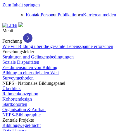
Zum Inhalt springen
Kontakt
Personen
Publikationen
Karriere
anmelden
Menü
Forschung
Wie wir Bildung über die gesamte Lebensspanne erforschen
Forschungsfelder
Strukturen und Gelingensbedingungen
Soziale Disparitäten
Zieldimensionen von Bildung
Bildung in einer digitalen Welt
Surveymethoden
NEPS - Nationales Bildungspanel
Überblick
Rahmenkonzeption
Kohortendesign
Startkohorten
Organisation & Aufbau
NEPS-Bibliographie
Zentrale Projekte
BildungswegeFlucht
Data Literacy