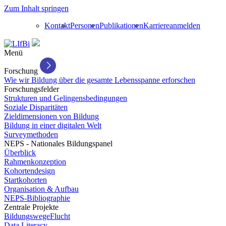
Zum Inhalt springen
Kontakt
Personen
Publikationen
Karriere
anmelden
Menü
Forschung
Wie wir Bildung über die gesamte Lebensspanne erforschen
Forschungsfelder
Strukturen und Gelingensbedingungen
Soziale Disparitäten
Zieldimensionen von Bildung
Bildung in einer digitalen Welt
Surveymethoden
NEPS - Nationales Bildungspanel
Überblick
Rahmenkonzeption
Kohortendesign
Startkohorten
Organisation & Aufbau
NEPS-Bibliographie
Zentrale Projekte
BildungswegeFlucht
Data Literacy