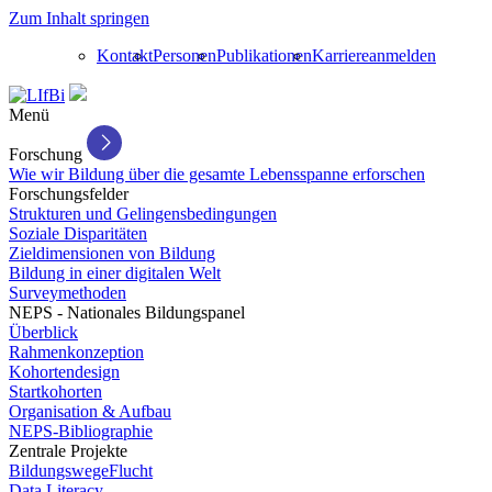
Zum Inhalt springen
Kontakt
Personen
Publikationen
Karriere
anmelden
Menü
Forschung
Wie wir Bildung über die gesamte Lebensspanne erforschen
Forschungsfelder
Strukturen und Gelingensbedingungen
Soziale Disparitäten
Zieldimensionen von Bildung
Bildung in einer digitalen Welt
Surveymethoden
NEPS - Nationales Bildungspanel
Überblick
Rahmenkonzeption
Kohortendesign
Startkohorten
Organisation & Aufbau
NEPS-Bibliographie
Zentrale Projekte
BildungswegeFlucht
Data Literacy