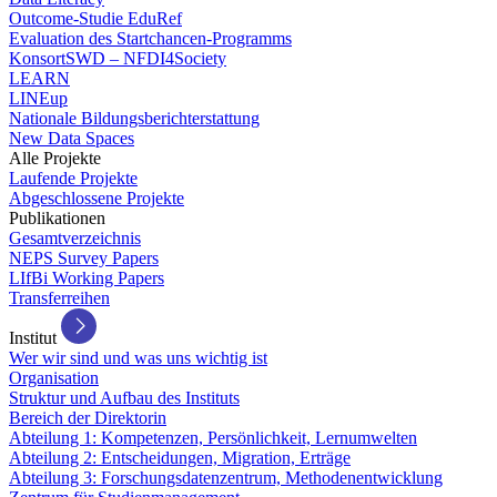
Outcome-Studie EduRef
Evaluation des Startchancen-Programms
KonsortSWD – NFDI4Society
LEARN
LINEup
Nationale Bildungsberichterstattung
New Data Spaces
Alle Projekte
Laufende Projekte
Abgeschlossene Projekte
Publikationen
Gesamtverzeichnis
NEPS Survey Papers
LIfBi Working Papers
Transferreihen
Institut
Wer wir sind und was uns wichtig ist
Organisation
Struktur und Aufbau des Instituts
Bereich der Direktorin
Abteilung 1: Kompetenzen, Persönlichkeit, Lernumwelten
Abteilung 2: Entscheidungen, Migration, Erträge
Abteilung 3: Forschungsdatenzentrum, Methodenentwicklung