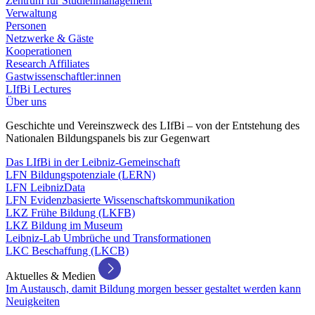
Zentrum für Studienmanagement
Verwaltung
Personen
Netzwerke & Gäste
Kooperationen
Research Affiliates
Gastwissenschaftler:innen
LIfBi Lectures
Über uns
Geschichte und Vereinszweck des LIfBi – von der Entstehung des
Nationalen Bildungspanels bis zur Gegenwart
Das LIfBi in der Leibniz-Gemeinschaft
LFN Bildungspotenziale (LERN)
LFN LeibnizData
LFN Evidenzbasierte Wissenschaftskommunikation
LKZ Frühe Bildung (LKFB)
LKZ Bildung im Museum
Leibniz-Lab Umbrüche und Transformationen
LKC Beschaffung (LKCB)
Aktuelles & Medien
Im Austausch, damit Bildung morgen besser gestaltet werden kann
Neuigkeiten