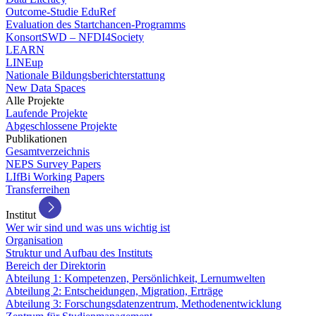
Outcome-Studie EduRef
Evaluation des Startchancen-Programms
KonsortSWD – NFDI4Society
LEARN
LINEup
Nationale Bildungsberichterstattung
New Data Spaces
Alle Projekte
Laufende Projekte
Abgeschlossene Projekte
Publikationen
Gesamtverzeichnis
NEPS Survey Papers
LIfBi Working Papers
Transferreihen
Institut
Wer wir sind und was uns wichtig ist
Organisation
Struktur und Aufbau des Instituts
Bereich der Direktorin
Abteilung 1: Kompetenzen, Persönlichkeit, Lernumwelten
Abteilung 2: Entscheidungen, Migration, Erträge
Abteilung 3: Forschungsdatenzentrum, Methodenentwicklung