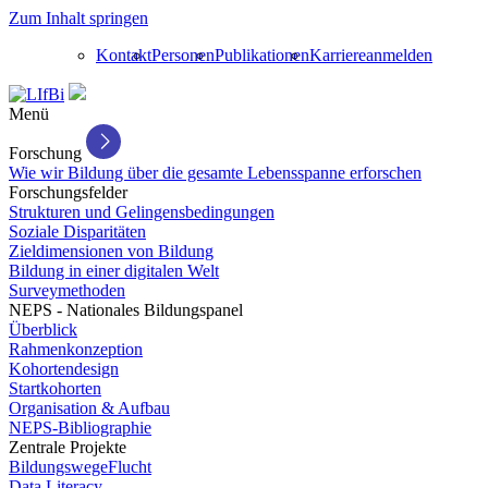
Zum Inhalt springen
Kontakt
Personen
Publikationen
Karriere
anmelden
Menü
Forschung
Wie wir Bildung über die gesamte Lebensspanne erforschen
Forschungsfelder
Strukturen und Gelingensbedingungen
Soziale Disparitäten
Zieldimensionen von Bildung
Bildung in einer digitalen Welt
Surveymethoden
NEPS - Nationales Bildungspanel
Überblick
Rahmenkonzeption
Kohortendesign
Startkohorten
Organisation & Aufbau
NEPS-Bibliographie
Zentrale Projekte
BildungswegeFlucht
Data Literacy