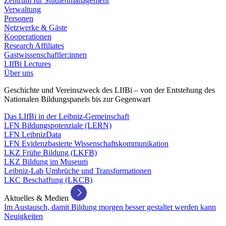
Zentrum für Studienmanagement
Verwaltung
Personen
Netzwerke & Gäste
Kooperationen
Research Affiliates
Gastwissenschaftler:innen
LIfBi Lectures
Über uns
Geschichte und Vereinszweck des LIfBi – von der Entstehung des
Nationalen Bildungspanels bis zur Gegenwart
Das LIfBi in der Leibniz-Gemeinschaft
LFN Bildungspotenziale (LERN)
LFN LeibnizData
LFN Evidenzbasierte Wissenschaftskommunikation
LKZ Frühe Bildung (LKFB)
LKZ Bildung im Museum
Leibniz-Lab Umbrüche und Transformationen
LKC Beschaffung (LKCB)
Aktuelles & Medien
Im Austausch, damit Bildung morgen besser gestaltet werden kann
Neuigkeiten