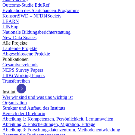
Outcome-Studie EduRef
Evaluation des Startchancen-Programms
KonsortSWD – NFDI4Society
LEARN
LINEup
Nationale Bildungsberichterstattung
New Data Spaces
Alle Projekte
Laufende Projekte
Abgeschlossene Projekte
Publikationen
Gesamtverzeichnis
NEPS Survey Papers
LIfBi Working Papers
Transferreihen
Institut
Wer wir sind und was uns wichtig ist
Organisation
Struktur und Aufbau des Instituts
Bereich der Direktorin
Abteilung 1: Kompetenzen, Persönlichkeit, Lernumwelten
Abteilung 2: Entscheidungen, Migration, Erträge
Abteilung 3: Forschungsdatenzentrum, Methodenentwicklung