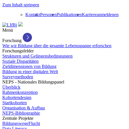
Zum Inhalt springen
Kontakt
Personen
Publikationen
Karriere
anmelden
en
Menü
Forschung
Wie wir Bildung über die gesamte Lebensspanne erforschen
Forschungsfelder
Strukturen und Gelingensbedingungen
Soziale Disparitäten
Zieldimensionen von Bildung
Bildung in einer digitalen Welt
Surveymethoden
NEPS - Nationales Bildungspanel
Überblick
Rahmenkonzeption
Kohortendesign
Startkohorten
Organisation & Aufbau
NEPS-Bibliographie
Zentrale Projekte
BildungswegeFlucht
Data Literacy