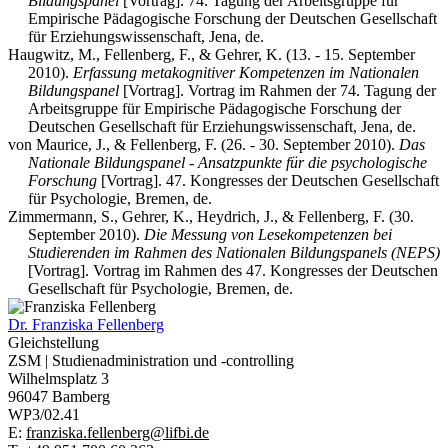
Bildungspanel
[Vortrag]. 74. Tagung der Arbeitsgruppe für
Empirische Pädagogische Forschung der Deutschen Gesellschaft
für Erziehungswissenschaft, Jena, de.
Haugwitz, M., Fellenberg, F., & Gehrer, K. (13. - 15. September
2010).
Erfassung metakognitiver Kompetenzen im Nationalen
Bildungspanel
[Vortrag]. Vortrag im Rahmen der 74. Tagung der
Arbeitsgruppe für Empirische Pädagogische Forschung der
Deutschen Gesellschaft für Erziehungswissenschaft, Jena, de.
von Maurice, J., & Fellenberg, F. (26. - 30. September 2010).
Das
Nationale Bildungspanel - Ansatzpunkte für die psychologische
Forschung
[Vortrag]. 47. Kongresses der Deutschen Gesellschaft
für Psychologie, Bremen, de.
Zimmermann, S., Gehrer, K., Heydrich, J., & Fellenberg, F. (30.
September 2010).
Die Messung von Lesekompetenzen bei
Studierenden im Rahmen des Nationalen Bildungspanels (NEPS)
[Vortrag]. Vortrag im Rahmen des 47. Kongresses der Deutschen
Gesellschaft für Psychologie, Bremen, de.
Dr.
Franziska Fellenberg
Gleichstellung
ZSM | Studienadministration und -controlling
Wilhelmsplatz 3
96047 Bamberg
WP3/02.41
E:
franziska.fellenberg@lifbi.de