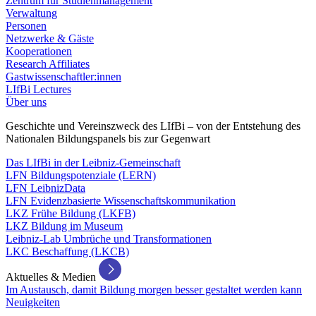
Zentrum für Studienmanagement
Verwaltung
Personen
Netzwerke & Gäste
Kooperationen
Research Affiliates
Gastwissenschaftler:innen
LIfBi Lectures
Über uns
Geschichte und Vereinszweck des LIfBi – von der Entstehung des
Nationalen Bildungspanels bis zur Gegenwart
Das LIfBi in der Leibniz-Gemeinschaft
LFN Bildungspotenziale (LERN)
LFN LeibnizData
LFN Evidenzbasierte Wissenschaftskommunikation
LKZ Frühe Bildung (LKFB)
LKZ Bildung im Museum
Leibniz-Lab Umbrüche und Transformationen
LKC Beschaffung (LKCB)
Aktuelles & Medien
Im Austausch, damit Bildung morgen besser gestaltet werden kann
Neuigkeiten