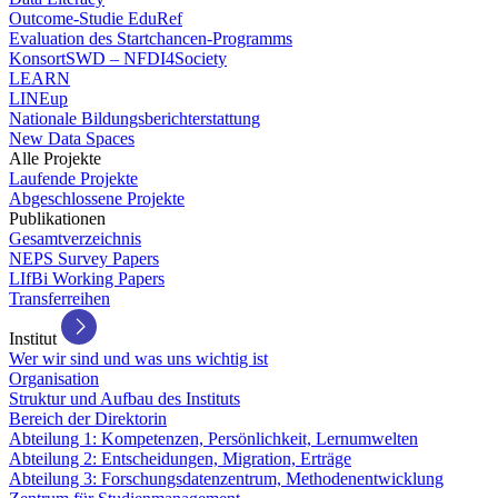
Outcome-Studie EduRef
Evaluation des Startchancen-Programms
KonsortSWD – NFDI4Society
LEARN
LINEup
Nationale Bildungsberichterstattung
New Data Spaces
Alle Projekte
Laufende Projekte
Abgeschlossene Projekte
Publikationen
Gesamtverzeichnis
NEPS Survey Papers
LIfBi Working Papers
Transferreihen
Institut
Wer wir sind und was uns wichtig ist
Organisation
Struktur und Aufbau des Instituts
Bereich der Direktorin
Abteilung 1: Kompetenzen, Persönlichkeit, Lernumwelten
Abteilung 2: Entscheidungen, Migration, Erträge
Abteilung 3: Forschungsdatenzentrum, Methodenentwicklung