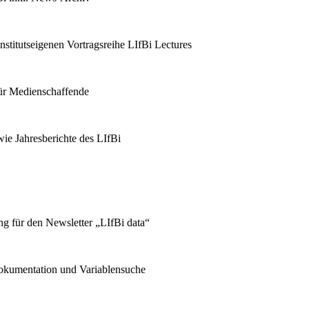
stitutseigenen Vortragsreihe LIfBi Lectures
für Medienschaffende
ie Jahresberichte des LIfBi
g für den Newsletter „LIfBi data“
kumentation und Variablensuche