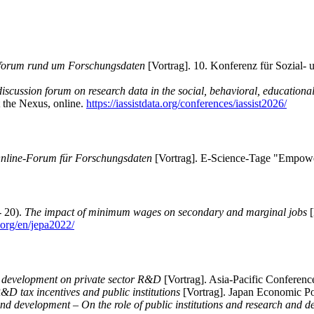
forum rund um Forschungsdaten
[Vortrag]. 10. Konferenz für Sozial- 
cussion forum on research data in the social, behavioral, educationa
 the Nexus, online.
https://iassistdata.org/conferences/iassist2026/
line-Forum für Forschungsdaten
[Vortrag]. E-Science-Tage "Empower
- 20).
The impact of minimum wages on secondary and marginal jobs
[
n.org/en/jepa2022/
t development on private sector R&D
[Vortrag]. Asia-Pacific Conferen
&D tax incentives and public institutions
[Vortrag]. Japan Economic Po
nd development – On the role of public institutions and research and d