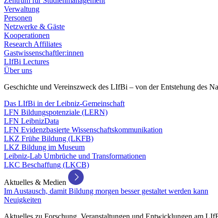
Zentrum für Studienmanagement
Verwaltung
Personen
Netzwerke & Gäste
Kooperationen
Research Affiliates
Gastwissenschaftler:innen
LIfBi Lectures
Über uns
Geschichte und Vereinszweck des LIfBi – von der Entstehung des Na
Das LIfBi in der Leibniz-Gemeinschaft
LFN Bildungspotenziale (LERN)
LFN LeibnizData
LFN Evidenzbasierte Wissenschaftskommunikation
LKZ Frühe Bildung (LKFB)
LKZ Bildung im Museum
Leibniz-Lab Umbrüche und Transformationen
LKC Beschaffung (LKCB)
Aktuelles & Medien
Im Austausch, damit Bildung morgen besser gestaltet werden kann
Neuigkeiten
Aktuelles zu Forschung, Veranstaltungen und Entwicklungen am LIf