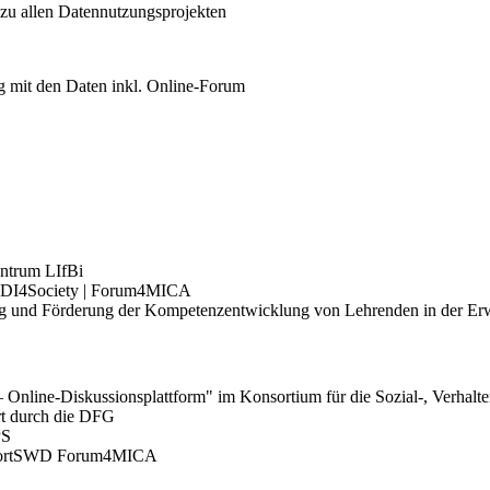
 zu allen Datennutzungsprojekten
 mit den Daten inkl. Online-Forum
ntrum LIfBi
FDI4Society | Forum4MICA
ng und Förderung der Kompetenzentwicklung von Lehrenden in der Er
Online-Diskussionsplattform" im Konsortium für die Sozial-, Verhalt
rt durch die DFG
PS
onsortSWD Forum4MICA