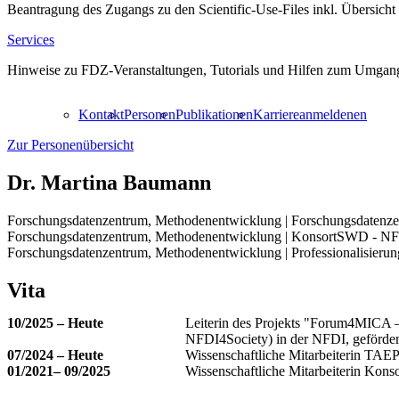
Beantragung des Zugangs zu den Scientific-Use-Files inkl. Übersicht
Services
Hinweise zu FDZ-Veranstaltungen, Tutorials und Hilfen zum Umgang
Kontakt
Personen
Publikationen
Karriere
anmelden
en
Zur Personenübersicht
Dr.
Martina Baumann
Forschungsdatenzentrum, Methodenentwicklung | Forschungsdatenze
Forschungsdatenzentrum, Methodenentwicklung | KonsortSWD - N
Forschungsdatenzentrum, Methodenentwicklung | Professionalisieru
Vita
10/2025 – Heute
Leiterin des Projekts "Forum4MICA – 
NFDI4Society) in der NFDI, geförde
07/2024 – Heute
Wissenschaftliche Mitarbeiterin TAE
01/2021– 09/2025
Wissenschaftliche Mitarbeiterin K