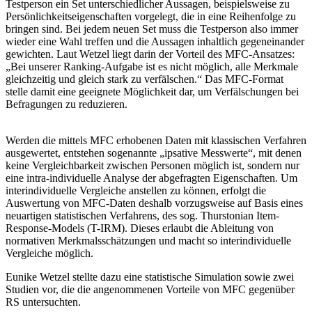
Testperson ein Set unterschiedlicher Aussagen, beispielsweise zu
Persönlichkeitseigenschaften vorgelegt, die in eine Reihenfolge zu
bringen sind. Bei jedem neuen Set muss die Testperson also immer
wieder eine Wahl treffen und die Aussagen inhaltlich gegeneinander
gewichten. Laut Wetzel liegt darin der Vorteil des MFC-Ansatzes:
„Bei unserer Ranking-Aufgabe ist es nicht möglich, alle Merkmale
gleichzeitig und gleich stark zu verfälschen.“ Das MFC-Format
stelle damit eine geeignete Möglichkeit dar, um Verfälschungen bei
Befragungen zu reduzieren.
Werden die mittels MFC erhobenen Daten mit klassischen Verfahren
ausgewertet, entstehen sogenannte „ipsative Messwerte“, mit denen
keine Vergleichbarkeit zwischen Personen möglich ist, sondern nur
eine intra-individuelle Analyse der abgefragten Eigenschaften. Um
interindividuelle Vergleiche anstellen zu können, erfolgt die
Auswertung von MFC-Daten deshalb vorzugsweise auf Basis eines
neuartigen statistischen Verfahrens, des sog. Thurstonian Item-
Response-Models (T-IRM). Dieses erlaubt die Ableitung von
normativen Merkmalsschätzungen und macht so interindividuelle
Vergleiche möglich.
Eunike Wetzel stellte dazu eine statistische Simulation sowie zwei
Studien vor, die die angenommenen Vorteile von MFC gegenüber
RS untersuchten.