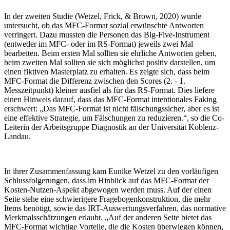
In der zweiten Studie (Wetzel, Frick, & Brown, 2020) wurde
untersucht, ob das MFC-Format sozial erwünschte Antworten
verringert. Dazu mussten die Personen das Big-Five-Instrument
(entweder im MFC- oder im RS-Format) jeweils zwei Mal
bearbeiten. Beim ersten Mal sollten sie ehrliche Antworten geben,
beim zweiten Mal sollten sie sich möglichst positiv darstellen, um
einen fiktiven Masterplatz zu erhalten. Es zeigte sich, dass beim
MFC-Format die Differenz zwischen den Scores (2. - 1.
Messzeitpunkt) kleiner ausfiel als für das RS-Format. Dies liefere
einen Hinweis darauf, dass das MFC-Format intentionales Faking
erschwert: „Das MFC-Format ist nicht fälschungssicher, aber es ist
eine effektive Strategie, um Fälschungen zu reduzieren.“, so die Co-
Leiterin der Arbeitsgruppe Diagnostik an der Universität Koblenz-
Landau.
In ihrer Zusammenfassung kam Eunike Wetzel zu den vorläufigen
Schlussfolgerungen, dass im Hinblick auf das MFC-Format der
Kosten-Nutzen-Aspekt abgewogen werden muss. Auf der einen
Seite stehe eine schwierigere Fragebogenkonstruktion, die mehr
Items benötigt, sowie das IRT-Auswertungsverfahren, das normative
Merkmalsschätzungen erlaubt. „Auf der anderen Seite bietet das
MFC-Format wichtige Vorteile, die die Kosten überwiegen können,