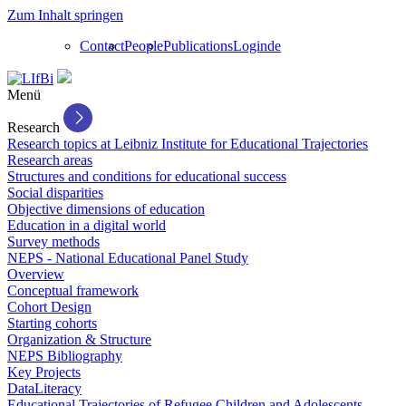
Zum Inhalt springen
Contact
People
Publications
Login
de
Menü
Research
Research topics at Leibniz Institute for Educational Trajectories
Research areas
Structures and conditions for educational success
Social disparities
Objective dimensions of education
Education in a digital world
Survey methods
NEPS - National Educational Panel Study
Overview
Conceptual framework
Cohort Design
Starting cohorts
Organization & Structure
NEPS Bibliography
Key Projects
DataLiteracy
Educational Trajectories of Refugee Children and Adolescents