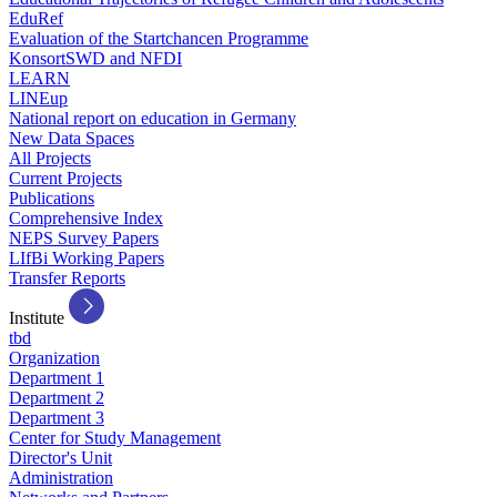
EduRef
Evaluation of the Startchancen Programme
KonsortSWD and NFDI
LEARN
LINEup
National report on education in Germany
New Data Spaces
All Projects
Current Projects
Publications
Comprehensive Index
NEPS Survey Papers
LIfBi Working Papers
Transfer Reports
Institute
tbd
Organization
Department 1
Department 2
Department 3
Center for Study Management
Director's Unit
Administration