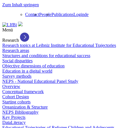
Zum Inhalt springen
Contact
People
Publications
Login
de
Menü
Research
Research topics at Leibniz Institute for Educational Trajectories
Research areas
Structures and conditions for educational success
Social disparities
Objective dimensions of education
Education in a digital world
Survey methods
NEPS - National Educational Panel Study
Overview
Conceptual framework
Cohort Design
Starting cohorts
Organization & Structure
NEPS Bibliography
Key Projects
DataLiteracy
Educational Trajectories of Refugee Children and Adolescents