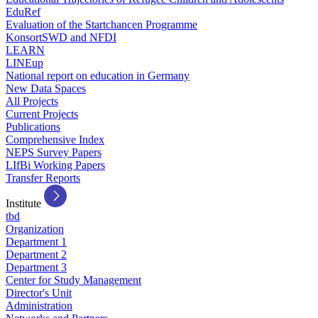
EduRef
Evaluation of the Startchancen Programme
KonsortSWD and NFDI
LEARN
LINEup
National report on education in Germany
New Data Spaces
All Projects
Current Projects
Publications
Comprehensive Index
NEPS Survey Papers
LIfBi Working Papers
Transfer Reports
Institute
tbd
Organization
Department 1
Department 2
Department 3
Center for Study Management
Director's Unit
Administration