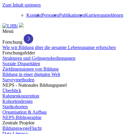
Zum Inhalt springen
Kontakt
Personen
Publikationen
Karriere
anmelden
en
Menü
Forschung
Wie wir Bildung über die gesamte Lebensspanne erforschen
Forschungsfelder
Strukturen und Gelingensbedingungen
Soziale Disparitäten
Zieldimensionen von Bildung
Bildung in einer digitalen Welt
Surveymethoden
NEPS - Nationales Bildungspanel
Überblick
Rahmenkonzeption
Kohortendesign
Startkohorten
Organisation & Aufbau
NEPS-Bibliographie
Zentrale Projekte
BildungswegeFlucht
Data Literacy