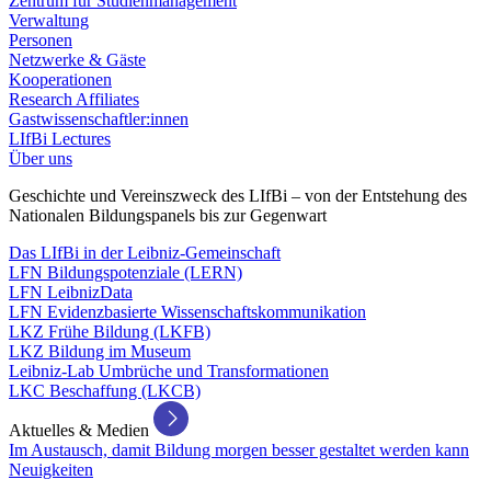
Zentrum für Studienmanagement
Verwaltung
Personen
Netzwerke & Gäste
Kooperationen
Research Affiliates
Gastwissenschaftler:innen
LIfBi Lectures
Über uns
Geschichte und Vereinszweck des LIfBi – von der Entstehung des
Nationalen Bildungspanels bis zur Gegenwart
Das LIfBi in der Leibniz-Gemeinschaft
LFN Bildungspotenziale (LERN)
LFN LeibnizData
LFN Evidenzbasierte Wissenschaftskommunikation
LKZ Frühe Bildung (LKFB)
LKZ Bildung im Museum
Leibniz-Lab Umbrüche und Transformationen
LKC Beschaffung (LKCB)
Aktuelles & Medien
Im Austausch, damit Bildung morgen besser gestaltet werden kann
Neuigkeiten