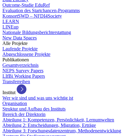
Outcome-Studie EduRef
Evaluation des Startchancen-Programms
KonsortSWD – NFDI4Society
LEARN
LINEup
Nationale Bildungsberichterstattung
New Data Spaces
Alle Projekte
Laufende Projekte
Abgeschlossene Projekte
Publikationen
Gesamtverzeichnis
NEPS Survey Papers
LIfBi Working Papers
Transferreihen
Institut
Wer wir sind und was uns wichtig ist
Organisation
Struktur und Aufbau des Instituts
Bereich der Direktorin
Abteilung 1: Kompetenzen, Persönlichkeit, Lernumwelten
Abteilung 2: Entscheidungen, Migration, Erträge
Abteilung 3: Forschungsdatenzentrum, Methodenentwicklung