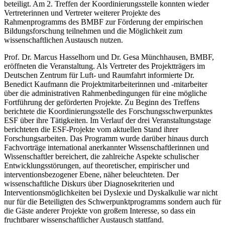
beteiligt. Am 2. Treffen der Koordinierungsstelle konnten wieder
Vertreterinnen und Vertreter weiterer Projekte des
Rahmenprogramms des BMBF zur Förderung der empirischen
Bildungsforschung teilnehmen und die Möglichkeit zum
wissenschaftlichen Austausch nutzen.
Prof. Dr. Marcus Hasselhorn und Dr. Gesa Münchhausen, BMBF,
eröffneten die Veranstaltung. Als Vertreter des Projektträgers im
Deutschen Zentrum für Luft- und Raumfahrt informierte Dr.
Benedict Kaufmann die Projektmitarbeiterinnen und -mitarbeiter
über die administrativen Rahmenbedingungen für eine mögliche
Fortführung der geförderten Projekte. Zu Beginn des Treffens
berichtete die Koordinierungsstelle des Forschungsschwerpunktes
ESF über ihre Tätigkeiten. Im Verlauf der drei Veranstaltungstage
berichteten die ESF-Projekte vom aktuellen Stand ihrer
Forschungsarbeiten. Das Programm wurde darüber hinaus durch
Fachvorträge international anerkannter Wissenschaftlerinnen und
Wissenschaftler bereichert, die zahlreiche Aspekte schulischer
Entwicklungsstörungen, auf theoretischer, empirischer und
interventionsbezogener Ebene, näher beleuchteten. Der
wissenschaftliche Diskurs über Diagnosekriterien und
Interventionsmöglichkeiten bei Dyslexie und Dyskalkulie war nicht
nur für die Beteiligten des Schwerpunktprogramms sondern auch für
die Gäste anderer Projekte von großem Interesse, so dass ein
fruchtbarer wissenschaftlicher Austausch stattfand.