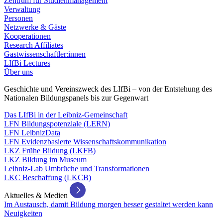
Zentrum für Studienmanagement
Verwaltung
Personen
Netzwerke & Gäste
Kooperationen
Research Affiliates
Gastwissenschaftler:innen
LIfBi Lectures
Über uns
Geschichte und Vereinszweck des LIfBi – von der Entstehung des
Nationalen Bildungspanels bis zur Gegenwart
Das LIfBi in der Leibniz-Gemeinschaft
LFN Bildungspotenziale (LERN)
LFN LeibnizData
LFN Evidenzbasierte Wissenschaftskommunikation
LKZ Frühe Bildung (LKFB)
LKZ Bildung im Museum
Leibniz-Lab Umbrüche und Transformationen
LKC Beschaffung (LKCB)
Aktuelles & Medien
Im Austausch, damit Bildung morgen besser gestaltet werden kann
Neuigkeiten