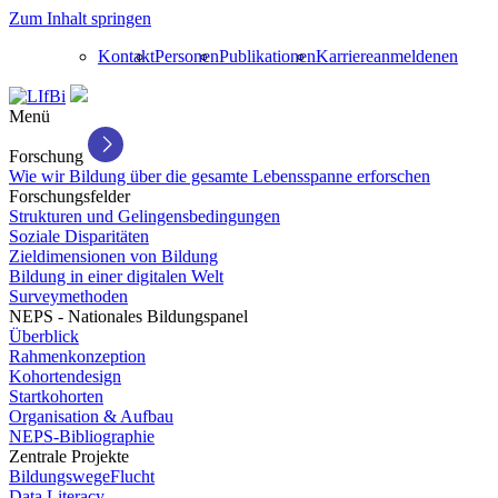
Zum Inhalt springen
Kontakt
Personen
Publikationen
Karriere
anmelden
en
Menü
Forschung
Wie wir Bildung über die gesamte Lebensspanne erforschen
Forschungsfelder
Strukturen und Gelingensbedingungen
Soziale Disparitäten
Zieldimensionen von Bildung
Bildung in einer digitalen Welt
Surveymethoden
NEPS - Nationales Bildungspanel
Überblick
Rahmenkonzeption
Kohortendesign
Startkohorten
Organisation & Aufbau
NEPS-Bibliographie
Zentrale Projekte
BildungswegeFlucht
Data Literacy