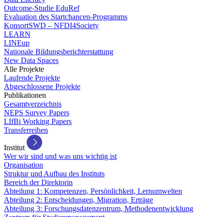
Outcome-Studie EduRef
Evaluation des Startchancen-Programms
KonsortSWD – NFDI4Society
LEARN
LINEup
Nationale Bildungsberichterstattung
New Data Spaces
Alle Projekte
Laufende Projekte
Abgeschlossene Projekte
Publikationen
Gesamtverzeichnis
NEPS Survey Papers
LIfBi Working Papers
Transferreihen
Institut
Wer wir sind und was uns wichtig ist
Organisation
Struktur und Aufbau des Instituts
Bereich der Direktorin
Abteilung 1: Kompetenzen, Persönlichkeit, Lernumwelten
Abteilung 2: Entscheidungen, Migration, Erträge
Abteilung 3: Forschungsdatenzentrum, Methodenentwicklung