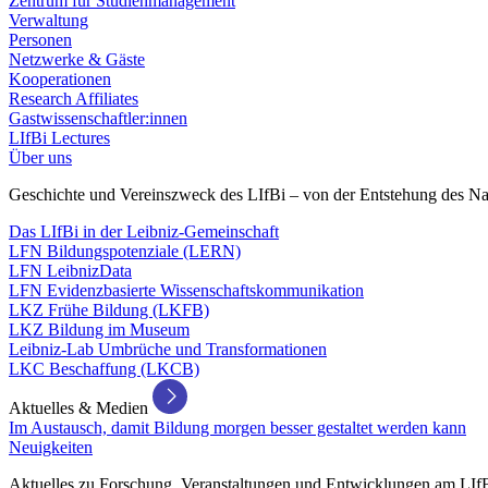
Zentrum für Studienmanagement
Verwaltung
Personen
Netzwerke & Gäste
Kooperationen
Research Affiliates
Gastwissenschaftler:innen
LIfBi Lectures
Über uns
Geschichte und Vereinszweck des LIfBi – von der Entstehung des Na
Das LIfBi in der Leibniz-Gemeinschaft
LFN Bildungspotenziale (LERN)
LFN LeibnizData
LFN Evidenzbasierte Wissenschaftskommunikation
LKZ Frühe Bildung (LKFB)
LKZ Bildung im Museum
Leibniz-Lab Umbrüche und Transformationen
LKC Beschaffung (LKCB)
Aktuelles & Medien
Im Austausch, damit Bildung morgen besser gestaltet werden kann
Neuigkeiten
Aktuelles zu Forschung, Veranstaltungen und Entwicklungen am LIf