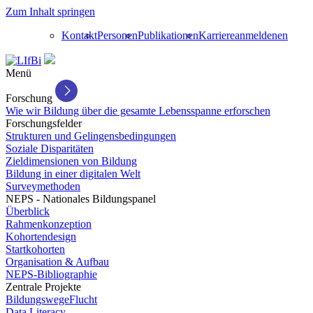
Zum Inhalt springen
Kontakt
Personen
Publikationen
Karriere
anmelden
en
Menü
Forschung
Wie wir Bildung über die gesamte Lebensspanne erforschen
Forschungsfelder
Strukturen und Gelingensbedingungen
Soziale Disparitäten
Zieldimensionen von Bildung
Bildung in einer digitalen Welt
Surveymethoden
NEPS - Nationales Bildungspanel
Überblick
Rahmenkonzeption
Kohortendesign
Startkohorten
Organisation & Aufbau
NEPS-Bibliographie
Zentrale Projekte
BildungswegeFlucht
Data Literacy