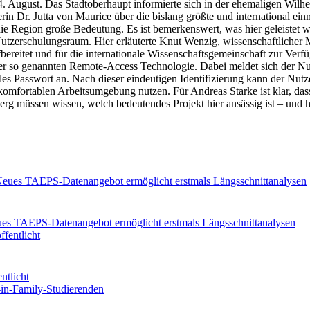
August. Das Stadtoberhaupt informierte sich in der ehemaligen Wilhe
rin Dr. Jutta von Maurice über die bislang größte und international ein
e Region große Bedeutung. Es ist bemerkenswert, was hier geleistet w
utzerschulungsraum. Hier erläuterte Knut Wenzig, wissenschaftlicher M
ereitet und für die internationale Wissenschaftsgemeinschaft zur Verf
der so genannten Remote-Access Technologie. Dabei meldet sich der Nu
les Passwort an. Nach dieser eindeutigen Identifizierung kann der Nutz
r komfortablen Arbeitsumgebung nutzen. Für Andreas Starke ist klar, das
g müssen wissen, welch bedeutendes Projekt hier ansässig ist – und h
eues TAEPS-Datenangebot ermöglicht erstmals Längsschnittanalysen
ntlicht