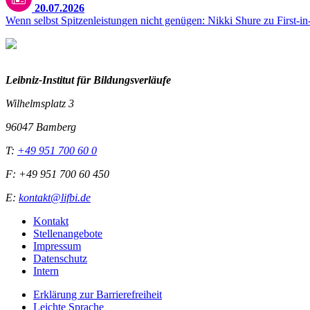
20.07.2026
Wenn selbst Spitzenleistungen nicht genügen: Nikki Shure zu First-i
Leibniz-I
nstitut für Bildungsverläufe
Wilhelmsplatz 3
96047 Bamberg
T:
+49 951 700 60 0
F: +49 951 700 60 450
E:
kontakt@lifbi.de
Kontakt
Stellenangebote
Impressum
Datenschutz
Intern
Erklärung zur Barrierefreiheit
Leichte Sprache