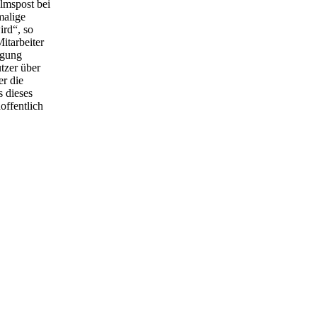
lmspost bei
malige
ird“, so
itarbeiter
ügung
tzer über
er die
s dieses
offentlich