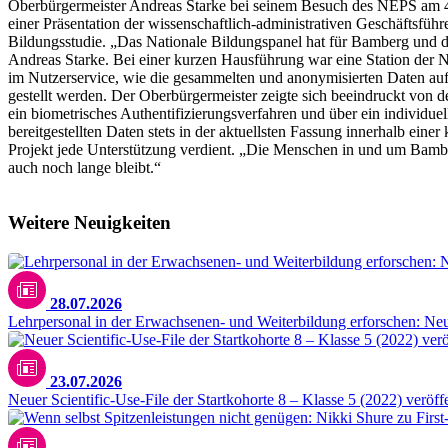
Oberbürgermeister Andreas Starke bei seinem Besuch des NEPS am 4. 
einer Präsentation der wissenschaftlich-administrativen Geschäftsführe
Bildungsstudie. „Das Nationale Bildungspanel hat für Bamberg und di
Andreas Starke. Bei einer kurzen Hausführung war eine Station der N
im Nutzerservice, wie die gesammelten und anonymisierten Daten aufb
gestellt werden. Der Oberbürgermeister zeigte sich beeindruckt von 
ein biometrisches Authentifizierungsverfahren und über ein individuel
bereitgestellten Daten stets in der aktuellsten Fassung innerhalb eine
Projekt jede Unterstützung verdient. „Die Menschen in und um Bamber
auch noch lange bleibt.“
Weitere Neuigkeiten
28.07.2026
Lehrpersonal in der Erwachsenen- und Weiterbildung erforschen: N
23.07.2026
Neuer Scientific-Use-File der Startkohorte 8 – Klasse 5 (2022) veröffe