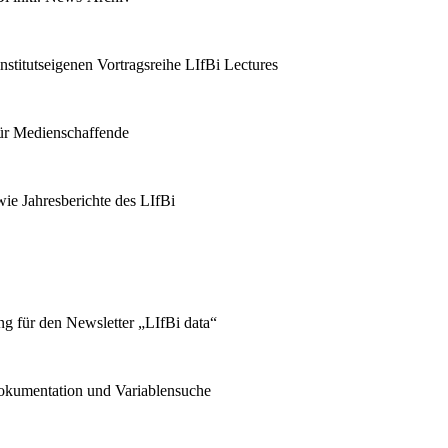
stitutseigenen Vortragsreihe LIfBi Lectures
für Medienschaffende
ie Jahresberichte des LIfBi
g für den Newsletter „LIfBi data“
kumentation und Variablensuche