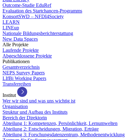
Outcome-Studie EduRef
Evaluation des Startchancen-Programms
KonsortSWD – NFDI4Society
LEARN
LINEup
Nationale Bildungsberichterstattung
New Data Spaces
Alle Projekte
Laufende Projekte
Abgeschlossene Projekte
Publikationen
Gesamtverzeichnis
NEPS Survey Papers
LIfBi Working Papers
Transferreihen
Institut
Wer wir sind und was uns wichtig ist
Organisation
Struktur und Aufbau des Instituts
Bereich der Direktorin
Abteilung 1: Kompetenzen, Persönlichkeit, Lernumwelten
Abteilung 2: Entscheidungen, Migration, Erträge
Abteilung 3: Forschungsdatenzentrum, Methodenentwicklung