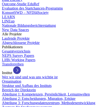
Outcome-Studie EduRef
Evaluation des Startchancen-Programms
KonsortSWD – NFDI4Society
LEARN
LINEup
Nationale Bildungsberichterstattung
New Data Spaces
Alle Projekte
Laufende Projekte
Abgeschlossene Projekte
Publikationen
Gesamtverzeichnis
NEPS Survey Papers
LIfBi Working Papers
Transferreihen
Institut
Wer wir sind und was uns wichtig ist
Organisation
Struktur und Aufbau des Instituts
Bereich der Direktorin
Abteilung 1: Kompetenzen, Persönlichkeit, Lernumwelten
Abteilung 2: Entscheidungen, Migration, Erträge
Abteilung 3: Forschungsdatenzentrum, Methodenentwicklung