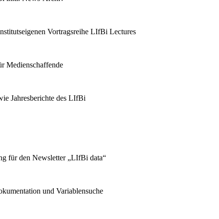
stitutseigenen Vortragsreihe LIfBi Lectures
für Medienschaffende
ie Jahresberichte des LIfBi
g für den Newsletter „LIfBi data“
kumentation und Variablensuche