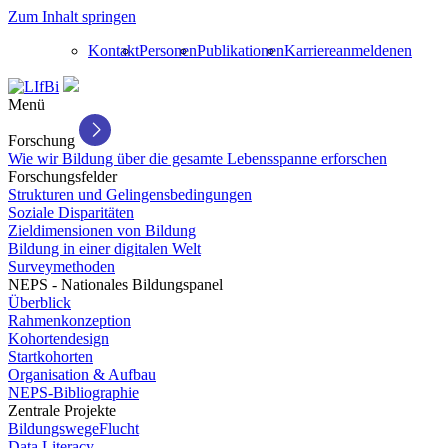
Zum Inhalt springen
Kontakt
Personen
Publikationen
Karriere
anmelden
en
Menü
Forschung
Wie wir Bildung über die gesamte Lebensspanne erforschen
Forschungsfelder
Strukturen und Gelingensbedingungen
Soziale Disparitäten
Zieldimensionen von Bildung
Bildung in einer digitalen Welt
Surveymethoden
NEPS - Nationales Bildungspanel
Überblick
Rahmenkonzeption
Kohortendesign
Startkohorten
Organisation & Aufbau
NEPS-Bibliographie
Zentrale Projekte
BildungswegeFlucht
Data Literacy