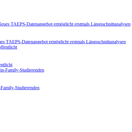
eues TAEPS-Datenangebot ermöglicht erstmals Längsschnittanalysen
ntlicht
n-Family-Studierenden