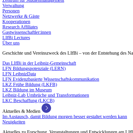
Zentrum für Studienmanagement
Verwaltung
Personen
Netzwerke & Gäste
Kooperationen
Research Affiliates
Gastwissenschaftler:innen
LIfBi Lectures
Über uns
Geschichte und Vereinszweck des LIfBi – von der Entstehung des Na
Das LIfBi in der Leibniz-Gemeinschaft
LFN Bildungspotenziale (LERN)
LFN LeibnizData
LFN Evidenzbasierte Wissenschaftskommunikation
LKZ Frühe Bildung (LKFB)
LKZ Bildung im Museum
Leibniz-Lab Umbrüche und Transformationen
LKC Beschaffung (LKCB)
Aktuelles & Medien
Im Austausch, damit Bildung morgen besser gestaltet werden kann
Neuigkeiten
Aktuelles zu Forschung, Veranstaltungen und Entwicklungen am LIf