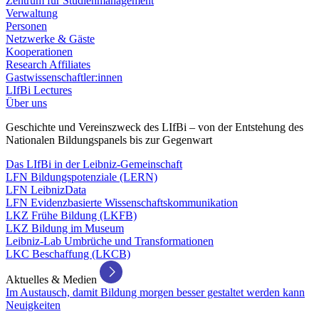
Zentrum für Studienmanagement
Verwaltung
Personen
Netzwerke & Gäste
Kooperationen
Research Affiliates
Gastwissenschaftler:innen
LIfBi Lectures
Über uns
Geschichte und Vereinszweck des LIfBi – von der Entstehung des
Nationalen Bildungspanels bis zur Gegenwart
Das LIfBi in der Leibniz-Gemeinschaft
LFN Bildungspotenziale (LERN)
LFN LeibnizData
LFN Evidenzbasierte Wissenschaftskommunikation
LKZ Frühe Bildung (LKFB)
LKZ Bildung im Museum
Leibniz-Lab Umbrüche und Transformationen
LKC Beschaffung (LKCB)
Aktuelles & Medien
Im Austausch, damit Bildung morgen besser gestaltet werden kann
Neuigkeiten