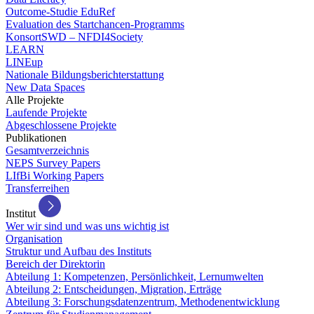
Outcome-Studie EduRef
Evaluation des Startchancen-Programms
KonsortSWD – NFDI4Society
LEARN
LINEup
Nationale Bildungsberichterstattung
New Data Spaces
Alle Projekte
Laufende Projekte
Abgeschlossene Projekte
Publikationen
Gesamtverzeichnis
NEPS Survey Papers
LIfBi Working Papers
Transferreihen
Institut
Wer wir sind und was uns wichtig ist
Organisation
Struktur und Aufbau des Instituts
Bereich der Direktorin
Abteilung 1: Kompetenzen, Persönlichkeit, Lernumwelten
Abteilung 2: Entscheidungen, Migration, Erträge
Abteilung 3: Forschungsdatenzentrum, Methodenentwicklung