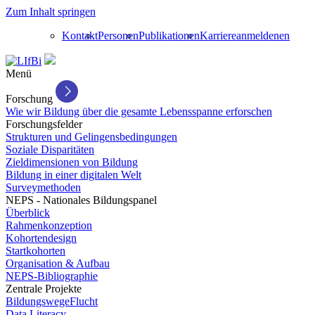
Zum Inhalt springen
Kontakt
Personen
Publikationen
Karriere
anmelden
en
Menü
Forschung
Wie wir Bildung über die gesamte Lebensspanne erforschen
Forschungsfelder
Strukturen und Gelingensbedingungen
Soziale Disparitäten
Zieldimensionen von Bildung
Bildung in einer digitalen Welt
Surveymethoden
NEPS - Nationales Bildungspanel
Überblick
Rahmenkonzeption
Kohortendesign
Startkohorten
Organisation & Aufbau
NEPS-Bibliographie
Zentrale Projekte
BildungswegeFlucht
Data Literacy