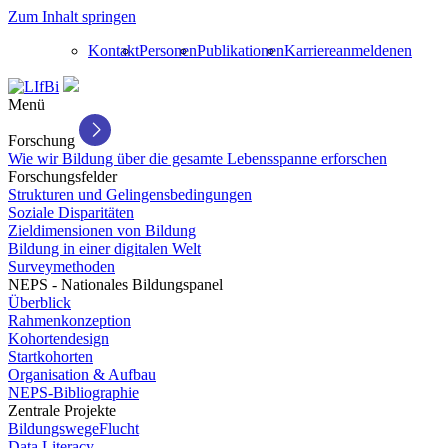
Zum Inhalt springen
Kontakt
Personen
Publikationen
Karriere
anmelden
en
Menü
Forschung
Wie wir Bildung über die gesamte Lebensspanne erforschen
Forschungsfelder
Strukturen und Gelingensbedingungen
Soziale Disparitäten
Zieldimensionen von Bildung
Bildung in einer digitalen Welt
Surveymethoden
NEPS - Nationales Bildungspanel
Überblick
Rahmenkonzeption
Kohortendesign
Startkohorten
Organisation & Aufbau
NEPS-Bibliographie
Zentrale Projekte
BildungswegeFlucht
Data Literacy