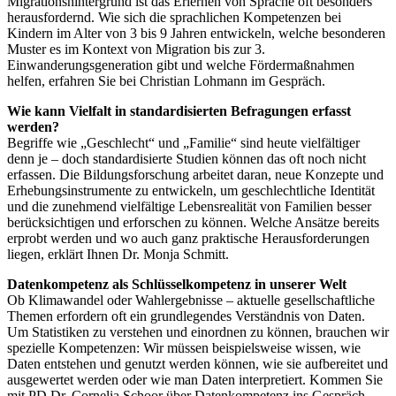
Migrationshintergrund ist das Erlernen von Sprache oft besonders
herausfordernd. Wie sich die sprachlichen Kompetenzen bei
Kindern im Alter von 3 bis 9 Jahren entwickeln, welche besonderen
Muster es im Kontext von Migration bis zur 3.
Einwanderungsgeneration gibt und welche Fördermaßnahmen
helfen, erfahren Sie bei Christian Lohmann im Gespräch.
Wie kann Vielfalt in standardisierten Befragungen erfasst
werden?
Begriffe wie „Geschlecht“ und „Familie“ sind heute vielfältiger
denn je – doch standardisierte Studien können das oft noch nicht
erfassen. Die Bildungsforschung arbeitet daran, neue Konzepte und
Erhebungsinstrumente zu entwickeln, um geschlechtliche Identität
und die zunehmend vielfältige Lebensrealität von Familien besser
berücksichtigen und erforschen zu können. Welche Ansätze bereits
erprobt werden und wo auch ganz praktische Herausforderungen
liegen, erklärt Ihnen Dr. Monja Schmitt.
Datenkompetenz als Schlüsselkompetenz in unserer Welt
Ob Klimawandel oder Wahlergebnisse – aktuelle gesellschaftliche
Themen erfordern oft ein grundlegendes Verständnis von Daten.
Um Statistiken zu verstehen und einordnen zu können, brauchen wir
spezielle Kompetenzen: Wir müssen beispielsweise wissen, wie
Daten entstehen und genutzt werden können, wie sie aufbereitet und
ausgewertet werden oder wie man Daten interpretiert. Kommen Sie
mit PD Dr. Cornelia Schoor über Datenkompetenz ins Gespräch