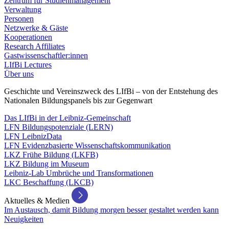
Zentrum für Studienmanagement
Verwaltung
Personen
Netzwerke & Gäste
Kooperationen
Research Affiliates
Gastwissenschaftler:innen
LIfBi Lectures
Über uns
Geschichte und Vereinszweck des LIfBi – von der Entstehung des
Nationalen Bildungspanels bis zur Gegenwart
Das LIfBi in der Leibniz-Gemeinschaft
LFN Bildungspotenziale (LERN)
LFN LeibnizData
LFN Evidenzbasierte Wissenschaftskommunikation
LKZ Frühe Bildung (LKFB)
LKZ Bildung im Museum
Leibniz-Lab Umbrüche und Transformationen
LKC Beschaffung (LKCB)
Aktuelles & Medien
Im Austausch, damit Bildung morgen besser gestaltet werden kann
Neuigkeiten