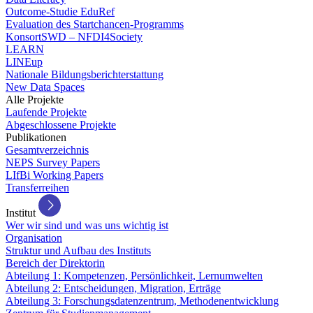
Outcome-Studie EduRef
Evaluation des Startchancen-Programms
KonsortSWD – NFDI4Society
LEARN
LINEup
Nationale Bildungsberichterstattung
New Data Spaces
Alle Projekte
Laufende Projekte
Abgeschlossene Projekte
Publikationen
Gesamtverzeichnis
NEPS Survey Papers
LIfBi Working Papers
Transferreihen
Institut
Wer wir sind und was uns wichtig ist
Organisation
Struktur und Aufbau des Instituts
Bereich der Direktorin
Abteilung 1: Kompetenzen, Persönlichkeit, Lernumwelten
Abteilung 2: Entscheidungen, Migration, Erträge
Abteilung 3: Forschungsdatenzentrum, Methodenentwicklung