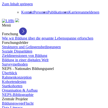
Zum Inhalt springen
Kontakt
Personen
Publikationen
Karriere
anmelden
en
Menü
Forschung
Wie wir Bildung über die gesamte Lebensspanne erforschen
Forschungsfelder
Strukturen und Gelingensbedingungen
Soziale Disparitäten
Zieldimensionen von Bildung
Bildung in einer digitalen Welt
Surveymethoden
NEPS - Nationales Bildungspanel
Überblick
Rahmenkonzeption
Kohortendesign
Startkohorten
Organisation & Aufbau
NEPS-Bibliographie
Zentrale Projekte
BildungswegeFlucht
Data Literacy