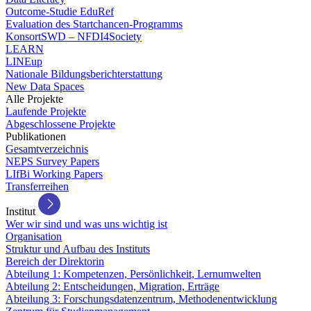
Outcome-Studie EduRef
Evaluation des Startchancen-Programms
KonsortSWD – NFDI4Society
LEARN
LINEup
Nationale Bildungsberichterstattung
New Data Spaces
Alle Projekte
Laufende Projekte
Abgeschlossene Projekte
Publikationen
Gesamtverzeichnis
NEPS Survey Papers
LIfBi Working Papers
Transferreihen
Institut
Wer wir sind und was uns wichtig ist
Organisation
Struktur und Aufbau des Instituts
Bereich der Direktorin
Abteilung 1: Kompetenzen, Persönlichkeit, Lernumwelten
Abteilung 2: Entscheidungen, Migration, Erträge
Abteilung 3: Forschungsdatenzentrum, Methodenentwicklung