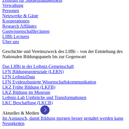
Zentrum für Studienmanagement
Verwaltung
Personen
Netzwerke & Gäste
Kooperationen
Research Affiliates
Gastwissenschaftler:innen
LIfBi Lectures
Über uns
Geschichte und Vereinszweck des LIfBi – von der Entstehung des
Nationalen Bildungspanels bis zur Gegenwart
Das LIfBi in der Leibniz-Gemeinschaft
LFN Bildungspotenziale (LERN)
LFN LeibnizData
LFN Evidenzbasierte Wissenschaftskommunikation
LKZ Frühe Bildung (LKFB)
LKZ Bildung im Museum
Leibniz-Lab Umbrüche und Transformationen
LKC Beschaffung (LKCB)
Aktuelles & Medien
Im Austausch, damit Bildung morgen besser gestaltet werden kann
Neuigkeiten