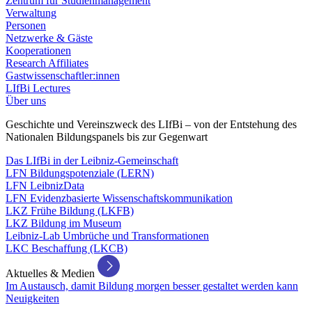
Zentrum für Studienmanagement
Verwaltung
Personen
Netzwerke & Gäste
Kooperationen
Research Affiliates
Gastwissenschaftler:innen
LIfBi Lectures
Über uns
Geschichte und Vereinszweck des LIfBi – von der Entstehung des
Nationalen Bildungspanels bis zur Gegenwart
Das LIfBi in der Leibniz-Gemeinschaft
LFN Bildungspotenziale (LERN)
LFN LeibnizData
LFN Evidenzbasierte Wissenschaftskommunikation
LKZ Frühe Bildung (LKFB)
LKZ Bildung im Museum
Leibniz-Lab Umbrüche und Transformationen
LKC Beschaffung (LKCB)
Aktuelles & Medien
Im Austausch, damit Bildung morgen besser gestaltet werden kann
Neuigkeiten