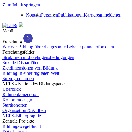
Zum Inhalt springen
Kontakt
Personen
Publikationen
Karriere
anmelden
en
Menü
Forschung
Wie wir Bildung über die gesamte Lebensspanne erforschen
Forschungsfelder
Strukturen und Gelingensbedingungen
Soziale Disparitäten
Zieldimensionen von Bildung
Bildung in einer digitalen Welt
Surveymethoden
NEPS - Nationales Bildungspanel
Überblick
Rahmenkonzeption
Kohortendesign
Startkohorten
Organisation & Aufbau
NEPS-Bibliographie
Zentrale Projekte
BildungswegeFlucht
Data Literacy