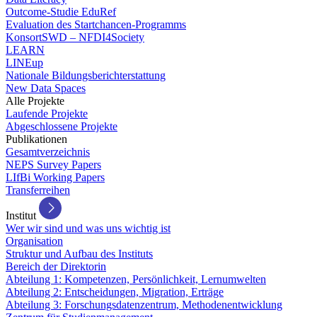
Outcome-Studie EduRef
Evaluation des Startchancen-Programms
KonsortSWD – NFDI4Society
LEARN
LINEup
Nationale Bildungsberichterstattung
New Data Spaces
Alle Projekte
Laufende Projekte
Abgeschlossene Projekte
Publikationen
Gesamtverzeichnis
NEPS Survey Papers
LIfBi Working Papers
Transferreihen
Institut
Wer wir sind und was uns wichtig ist
Organisation
Struktur und Aufbau des Instituts
Bereich der Direktorin
Abteilung 1: Kompetenzen, Persönlichkeit, Lernumwelten
Abteilung 2: Entscheidungen, Migration, Erträge
Abteilung 3: Forschungsdatenzentrum, Methodenentwicklung