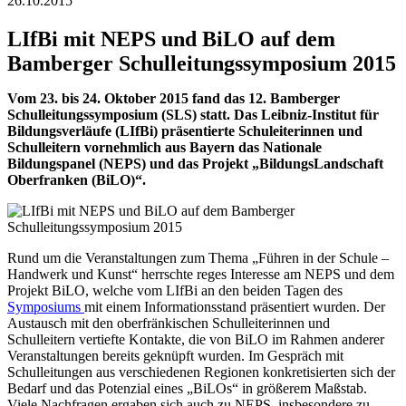
26.10.2015
LIfBi mit NEPS und BiLO auf dem
Bamberger Schulleitungssymposium 2015
Vom 23. bis 24. Oktober 2015 fand das 12. Bamberger
Schulleitungssymposium (SLS) statt. Das Leibniz-Institut für
Bildungsverläufe (LIfBi) präsentierte Schuleiterinnen und
Schulleitern vornehmlich aus Bayern das Nationale
Bildungspanel (NEPS) und das Projekt „BildungsLandschaft
Oberfranken (BiLO)“.
Rund um die Veranstaltungen zum Thema „Führen in der Schule –
Handwerk und Kunst“ herrschte reges Interesse am NEPS und dem
Projekt BiLO, welche vom LIfBi an den beiden Tagen des
Symposiums
mit einem Informationsstand präsentiert wurden. Der
Austausch mit den oberfränkischen Schulleiterinnen und
Schulleitern vertiefte Kontakte, die von BiLO im Rahmen anderer
Veranstaltungen bereits geknüpft wurden. Im Gespräch mit
Schulleitungen aus verschiedenen Regionen konkretisierten sich der
Bedarf und das Potenzial eines „BiLOs“ in größerem Maßstab.
Viele Nachfragen ergaben sich auch zu NEPS, insbesondere zu