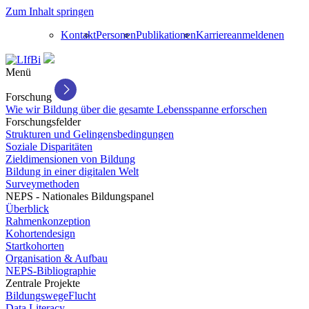
Zum Inhalt springen
Kontakt
Personen
Publikationen
Karriere
anmelden
en
Menü
Forschung
Wie wir Bildung über die gesamte Lebensspanne erforschen
Forschungsfelder
Strukturen und Gelingensbedingungen
Soziale Disparitäten
Zieldimensionen von Bildung
Bildung in einer digitalen Welt
Surveymethoden
NEPS - Nationales Bildungspanel
Überblick
Rahmenkonzeption
Kohortendesign
Startkohorten
Organisation & Aufbau
NEPS-Bibliographie
Zentrale Projekte
BildungswegeFlucht
Data Literacy