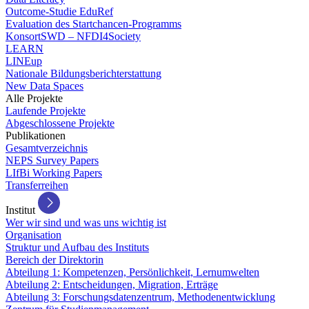
Outcome-Studie EduRef
Evaluation des Startchancen-Programms
KonsortSWD – NFDI4Society
LEARN
LINEup
Nationale Bildungsberichterstattung
New Data Spaces
Alle Projekte
Laufende Projekte
Abgeschlossene Projekte
Publikationen
Gesamtverzeichnis
NEPS Survey Papers
LIfBi Working Papers
Transferreihen
Institut
Wer wir sind und was uns wichtig ist
Organisation
Struktur und Aufbau des Instituts
Bereich der Direktorin
Abteilung 1: Kompetenzen, Persönlichkeit, Lernumwelten
Abteilung 2: Entscheidungen, Migration, Erträge
Abteilung 3: Forschungsdatenzentrum, Methodenentwicklung