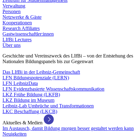
Zentrum für Studienmanagement
Verwaltung
Personen
Netzwerke & Gäste
Kooperationen
Research Affiliates
Gastwissenschaftler:innen
LIfBi Lectures
Über uns
Geschichte und Vereinszweck des LIfBi – von der Entstehung des
Nationalen Bildungspanels bis zur Gegenwart
Das LIfBi in der Leibniz-Gemeinschaft
LFN Bildungspotenziale (LERN)
LFN LeibnizData
LFN Evidenzbasierte Wissenschaftskommunikation
LKZ Frühe Bildung (LKFB)
LKZ Bildung im Museum
Leibniz-Lab Umbrüche und Transformationen
LKC Beschaffung (LKCB)
Aktuelles & Medien
Im Austausch, damit Bildung morgen besser gestaltet werden kann
Neuigkeiten