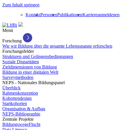
Zum Inhalt springen
Kontakt
Personen
Publikationen
Karriere
anmelden
en
Menü
Forschung
Wie wir Bildung über die gesamte Lebensspanne erforschen
Forschungsfelder
Strukturen und Gelingensbedingungen
Soziale Disparitäten
Zieldimensionen von Bildung
Bildung in einer digitalen Welt
Surveymethoden
NEPS - Nationales Bildungspanel
Überblick
Rahmenkonzeption
Kohortendesign
Startkohorten
Organisation & Aufbau
NEPS-Bibliographie
Zentrale Projekte
BildungswegeFlucht
Data Literacy