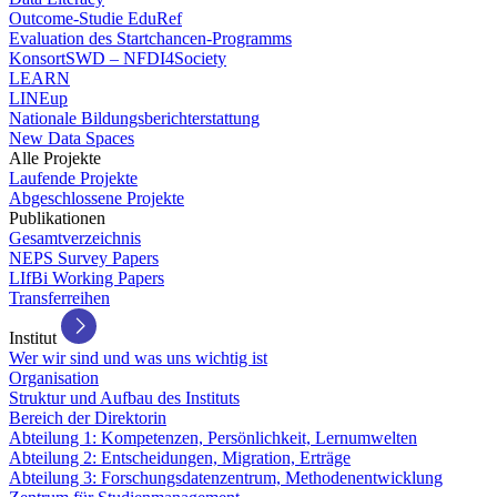
Outcome-Studie EduRef
Evaluation des Startchancen-Programms
KonsortSWD – NFDI4Society
LEARN
LINEup
Nationale Bildungsberichterstattung
New Data Spaces
Alle Projekte
Laufende Projekte
Abgeschlossene Projekte
Publikationen
Gesamtverzeichnis
NEPS Survey Papers
LIfBi Working Papers
Transferreihen
Institut
Wer wir sind und was uns wichtig ist
Organisation
Struktur und Aufbau des Instituts
Bereich der Direktorin
Abteilung 1: Kompetenzen, Persönlichkeit, Lernumwelten
Abteilung 2: Entscheidungen, Migration, Erträge
Abteilung 3: Forschungsdatenzentrum, Methodenentwicklung