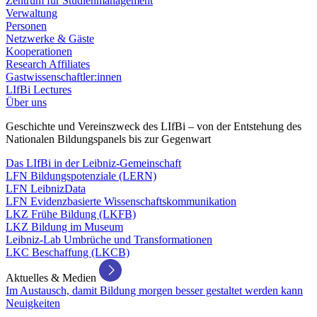
Zentrum für Studienmanagement
Verwaltung
Personen
Netzwerke & Gäste
Kooperationen
Research Affiliates
Gastwissenschaftler:innen
LIfBi Lectures
Über uns
Geschichte und Vereinszweck des LIfBi – von der Entstehung des
Nationalen Bildungspanels bis zur Gegenwart
Das LIfBi in der Leibniz-Gemeinschaft
LFN Bildungspotenziale (LERN)
LFN LeibnizData
LFN Evidenzbasierte Wissenschaftskommunikation
LKZ Frühe Bildung (LKFB)
LKZ Bildung im Museum
Leibniz-Lab Umbrüche und Transformationen
LKC Beschaffung (LKCB)
Aktuelles & Medien
Im Austausch, damit Bildung morgen besser gestaltet werden kann
Neuigkeiten