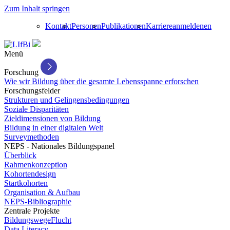
Zum Inhalt springen
Kontakt
Personen
Publikationen
Karriere
anmelden
en
Menü
Forschung
Wie wir Bildung über die gesamte Lebensspanne erforschen
Forschungsfelder
Strukturen und Gelingensbedingungen
Soziale Disparitäten
Zieldimensionen von Bildung
Bildung in einer digitalen Welt
Surveymethoden
NEPS - Nationales Bildungspanel
Überblick
Rahmenkonzeption
Kohortendesign
Startkohorten
Organisation & Aufbau
NEPS-Bibliographie
Zentrale Projekte
BildungswegeFlucht
Data Literacy