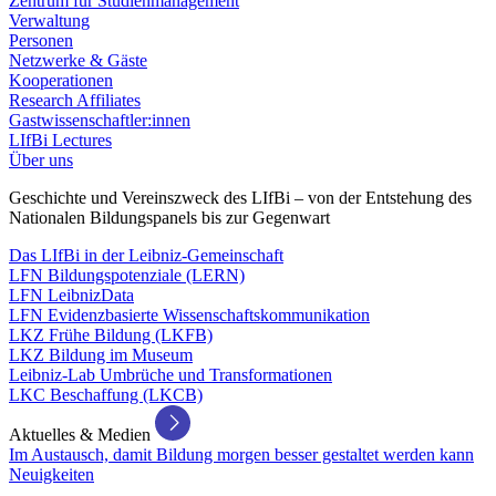
Zentrum für Studienmanagement
Verwaltung
Personen
Netzwerke & Gäste
Kooperationen
Research Affiliates
Gastwissenschaftler:innen
LIfBi Lectures
Über uns
Geschichte und Vereinszweck des LIfBi – von der Entstehung des
Nationalen Bildungspanels bis zur Gegenwart
Das LIfBi in der Leibniz-Gemeinschaft
LFN Bildungspotenziale (LERN)
LFN LeibnizData
LFN Evidenzbasierte Wissenschaftskommunikation
LKZ Frühe Bildung (LKFB)
LKZ Bildung im Museum
Leibniz-Lab Umbrüche und Transformationen
LKC Beschaffung (LKCB)
Aktuelles & Medien
Im Austausch, damit Bildung morgen besser gestaltet werden kann
Neuigkeiten