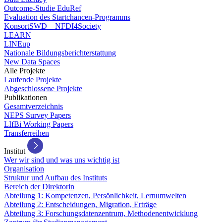
Outcome-Studie EduRef
Evaluation des Startchancen-Programms
KonsortSWD – NFDI4Society
LEARN
LINEup
Nationale Bildungsberichterstattung
New Data Spaces
Alle Projekte
Laufende Projekte
Abgeschlossene Projekte
Publikationen
Gesamtverzeichnis
NEPS Survey Papers
LIfBi Working Papers
Transferreihen
Institut
Wer wir sind und was uns wichtig ist
Organisation
Struktur und Aufbau des Instituts
Bereich der Direktorin
Abteilung 1: Kompetenzen, Persönlichkeit, Lernumwelten
Abteilung 2: Entscheidungen, Migration, Erträge
Abteilung 3: Forschungsdatenzentrum, Methodenentwicklung