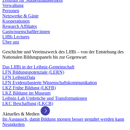
Zentrum für Studienmanagement
Verwaltung
Personen
Netzwerke & Gäste
Kooperationen
Research Affiliates
Gastwissenschaftler:innen
LIfBi Lectures
Über uns
Geschichte und Vereinszweck des LIfBi – von der Entstehung des
Nationalen Bildungspanels bis zur Gegenwart
Das LIfBi in der Leibniz-Gemeinschaft
LFN Bildungspotenziale (LERN)
LFN LeibnizData
LFN Evidenzbasierte Wissenschaftskommunikation
LKZ Frühe Bildung (LKFB)
LKZ Bildung im Museum
Leibniz-Lab Umbrüche und Transformationen
LKC Beschaffung (LKCB)
Aktuelles & Medien
Im Austausch, damit Bildung morgen besser gestaltet werden kann
Neuigkeiten