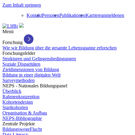
Zum Inhalt springen
Kontakt
Personen
Publikationen
Karriere
anmelden
en
Menü
Forschung
Wie wir Bildung über die gesamte Lebensspanne erforschen
Forschungsfelder
Strukturen und Gelingensbedingungen
Soziale Disparitäten
Zieldimensionen von Bildung
Bildung in einer digitalen Welt
Surveymethoden
NEPS - Nationales Bildungspanel
Überblick
Rahmenkonzeption
Kohortendesign
Startkohorten
Organisation & Aufbau
NEPS-Bibliographie
Zentrale Projekte
BildungswegeFlucht
Data Literacy