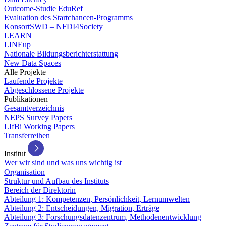
Outcome-Studie EduRef
Evaluation des Startchancen-Programms
KonsortSWD – NFDI4Society
LEARN
LINEup
Nationale Bildungsberichterstattung
New Data Spaces
Alle Projekte
Laufende Projekte
Abgeschlossene Projekte
Publikationen
Gesamtverzeichnis
NEPS Survey Papers
LIfBi Working Papers
Transferreihen
Institut
Wer wir sind und was uns wichtig ist
Organisation
Struktur und Aufbau des Instituts
Bereich der Direktorin
Abteilung 1: Kompetenzen, Persönlichkeit, Lernumwelten
Abteilung 2: Entscheidungen, Migration, Erträge
Abteilung 3: Forschungsdatenzentrum, Methodenentwicklung