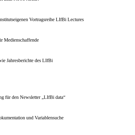
stitutseigenen Vortragsreihe LIfBi Lectures
für Medienschaffende
ie Jahresberichte des LIfBi
g für den Newsletter „LIfBi data“
kumentation und Variablensuche