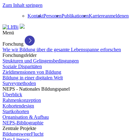
Zum Inhalt springen
Kontakt
Personen
Publikationen
Karriere
anmelden
en
Menü
Forschung
Wie wir Bildung über die gesamte Lebensspanne erforschen
Forschungsfelder
Strukturen und Gelingensbedingungen
Soziale Disparitäten
Zieldimensionen von Bildung
Bildung in einer digitalen Welt
Surveymethoden
NEPS - Nationales Bildungspanel
Überblick
Rahmenkonzeption
Kohortendesign
Startkohorten
Organisation & Aufbau
NEPS-Bibliographie
Zentrale Projekte
BildungswegeFlucht
Data Literacy