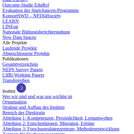
Outcome-Studie EduRef
Evaluation des Startchancen-Programms
KonsortSWD – NFDI4Society
LEARN
LINEup
Nationale Bildungsberichterstattung
New Data Spaces
Alle Projekte
Laufende Projekte
Abgeschlossene Projekte
Publikationen
Gesamtverzeichnis
NEPS Survey Papers
LIfBi Working Papers
Transferreihen
Institut
Wer wir sind und was uns wichtig ist
Organisation
Struktur und Aufbau des Instituts
Bereich der Direktorin
Abteilung 1: Kompetenzen, Persönlichkeit, Lernumwelten
Abteilung 2: Entscheidungen, Migration, Erträge
Abteilung 3: Forschungsdatenzentrum, Methodenentwicklung