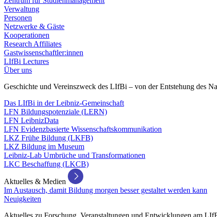
Zentrum für Studienmanagement
Verwaltung
Personen
Netzwerke & Gäste
Kooperationen
Research Affiliates
Gastwissenschaftler:innen
LIfBi Lectures
Über uns
Geschichte und Vereinszweck des LIfBi – von der Entstehung des Na
Das LIfBi in der Leibniz-Gemeinschaft
LFN Bildungspotenziale (LERN)
LFN LeibnizData
LFN Evidenzbasierte Wissenschaftskommunikation
LKZ Frühe Bildung (LKFB)
LKZ Bildung im Museum
Leibniz-Lab Umbrüche und Transformationen
LKC Beschaffung (LKCB)
Aktuelles & Medien
Im Austausch, damit Bildung morgen besser gestaltet werden kann
Neuigkeiten
Aktuelles zu Forschung, Veranstaltungen und Entwicklungen am LIf