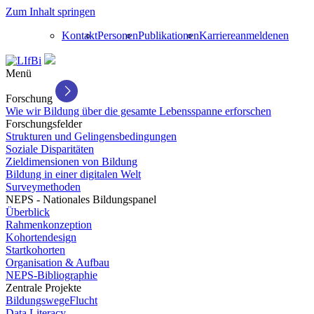
Zum Inhalt springen
Kontakt
Personen
Publikationen
Karriere
anmelden
en
Menü
Forschung
Wie wir Bildung über die gesamte Lebensspanne erforschen
Forschungsfelder
Strukturen und Gelingensbedingungen
Soziale Disparitäten
Zieldimensionen von Bildung
Bildung in einer digitalen Welt
Surveymethoden
NEPS - Nationales Bildungspanel
Überblick
Rahmenkonzeption
Kohortendesign
Startkohorten
Organisation & Aufbau
NEPS-Bibliographie
Zentrale Projekte
BildungswegeFlucht
Data Literacy