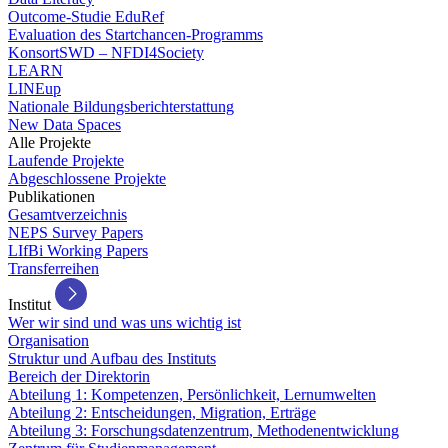
Outcome-Studie EduRef
Evaluation des Startchancen-Programms
KonsortSWD – NFDI4Society
LEARN
LINEup
Nationale Bildungsberichterstattung
New Data Spaces
Alle Projekte
Laufende Projekte
Abgeschlossene Projekte
Publikationen
Gesamtverzeichnis
NEPS Survey Papers
LIfBi Working Papers
Transferreihen
Institut
Wer wir sind und was uns wichtig ist
Organisation
Struktur und Aufbau des Instituts
Bereich der Direktorin
Abteilung 1: Kompetenzen, Persönlichkeit, Lernumwelten
Abteilung 2: Entscheidungen, Migration, Erträge
Abteilung 3: Forschungsdatenzentrum, Methodenentwicklung