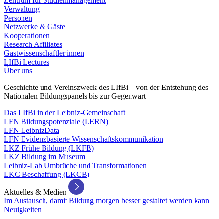
Zentrum für Studienmanagement
Verwaltung
Personen
Netzwerke & Gäste
Kooperationen
Research Affiliates
Gastwissenschaftler:innen
LIfBi Lectures
Über uns
Geschichte und Vereinszweck des LIfBi – von der Entstehung des
Nationalen Bildungspanels bis zur Gegenwart
Das LIfBi in der Leibniz-Gemeinschaft
LFN Bildungspotenziale (LERN)
LFN LeibnizData
LFN Evidenzbasierte Wissenschaftskommunikation
LKZ Frühe Bildung (LKFB)
LKZ Bildung im Museum
Leibniz-Lab Umbrüche und Transformationen
LKC Beschaffung (LKCB)
Aktuelles & Medien
Im Austausch, damit Bildung morgen besser gestaltet werden kann
Neuigkeiten