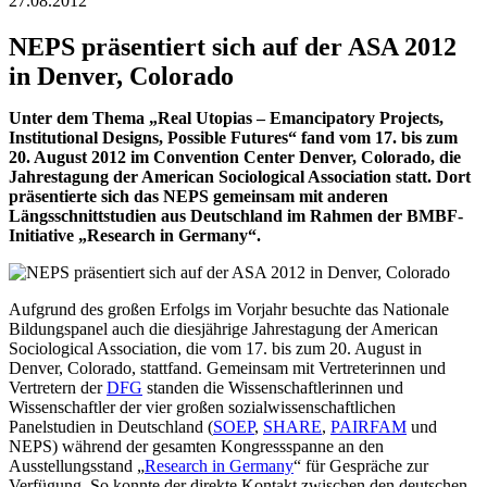
27.08.2012
NEPS präsentiert sich auf der ASA 2012
in Denver, Colorado
Unter dem Thema „Real Utopias – Emancipatory Projects,
Institutional Designs, Possible Futures“ fand vom 17. bis zum
20. August 2012 im Convention Center Denver, Colorado, die
Jahrestagung der American Sociological Association statt. Dort
präsentierte sich das NEPS gemeinsam mit anderen
Längsschnittstudien aus Deutschland im Rahmen der BMBF-
Initiative „Research in Germany“.
Aufgrund des großen Erfolgs im Vorjahr besuchte das Nationale
Bildungspanel auch die diesjährige Jahrestagung der American
Sociological Association, die vom 17. bis zum 20. August in
Denver, Colorado, stattfand. Gemeinsam mit Vertreterinnen und
Vertretern der
DFG
standen die Wissenschaftlerinnen und
Wissenschaftler der vier großen sozialwissenschaftlichen
Panelstudien in Deutschland (
SOEP
,
SHARE
,
PAIRFAM
und
NEPS) während der gesamten Kongressspanne an den
Ausstellungsstand „
Research in Germany
“ für Gespräche zur
Verfügung. So konnte der direkte Kontakt zwischen den deutschen