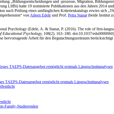
teilung „Bildungsentscheidungen und -prozesse, Migration, Bildungsre
rung LIfBi) hatte 19 nominierte Publikationen aus den Jahren 2014 un
on nach Prüfung eines umfänglichen Kriterienkatalogs erwies sich „Th
comprehension“ von
Aileen Edele
und Prof.
Petra Stanat
(beide Institut z
ional Psychology (Edele, A. & Stanat, P. (2016). The role of first-langua
of Educational Psychology, 108(2)
, 163–180. doi:10.1037/edu0000060)
iese hervorragende Arbeit für den Begutachtungszeitraum berücksichtigt
eues TAEPS-Datenangebot ermöglicht erstmals Längsschnittanalysen
ntlicht