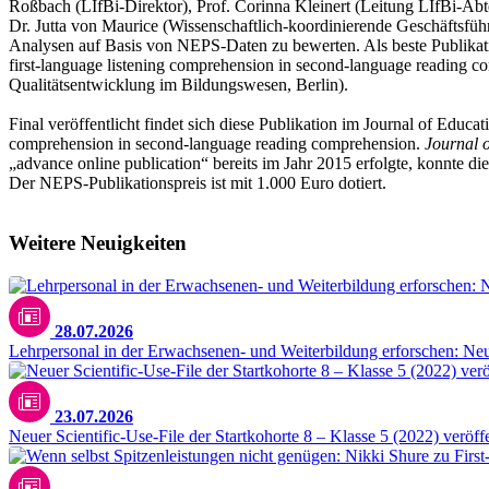
Roßbach (LIfBi-Direktor), Prof. Corinna Kleinert (Leitung LIfBi-Ab
Dr. Jutta von Maurice (Wissenschaftlich-koordinierende Geschäftsfüh
Analysen auf Basis von NEPS-Daten zu bewerten. Als beste Publikati
first-language listening comprehension in second-language reading 
Qualitätsentwicklung im Bildungswesen, Berlin).
Final veröffentlicht findet sich diese Publikation im Journal of Educat
comprehension in second-language reading comprehension.
Journal 
„advance online publication“ bereits im Jahr 2015 erfolgte, konnte d
Der NEPS-Publikationspreis ist mit 1.000 Euro dotiert.
Weitere Neuigkeiten
28.07.2026
Lehrpersonal in der Erwachsenen- und Weiterbildung erforschen: N
23.07.2026
Neuer Scientific-Use-File der Startkohorte 8 – Klasse 5 (2022) veröffe