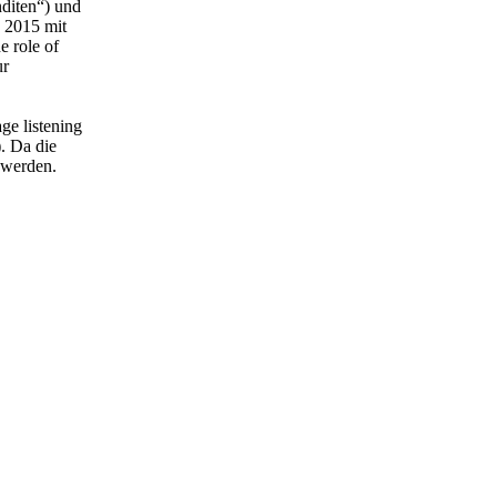
nditen“) und
d 2015 mit
e role of
ur
ge listening
. Da die
 werden.