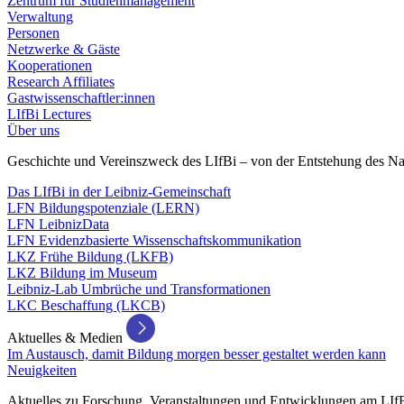
Zentrum für Studienmanagement
Verwaltung
Personen
Netzwerke & Gäste
Kooperationen
Research Affiliates
Gastwissenschaftler:innen
LIfBi Lectures
Über uns
Geschichte und Vereinszweck des LIfBi – von der Entstehung des Na
Das LIfBi in der Leibniz-Gemeinschaft
LFN Bildungspotenziale (LERN)
LFN LeibnizData
LFN Evidenzbasierte Wissenschaftskommunikation
LKZ Frühe Bildung (LKFB)
LKZ Bildung im Museum
Leibniz-Lab Umbrüche und Transformationen
LKC Beschaffung (LKCB)
Aktuelles & Medien
Im Austausch, damit Bildung morgen besser gestaltet werden kann
Neuigkeiten
Aktuelles zu Forschung, Veranstaltungen und Entwicklungen am LIf