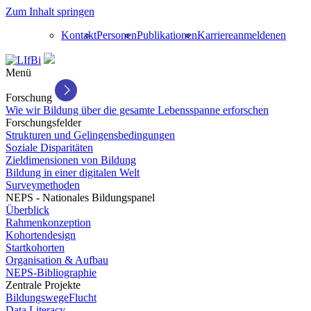
Zum Inhalt springen
Kontakt
Personen
Publikationen
Karriere
anmelden
en
Menü
Forschung
Wie wir Bildung über die gesamte Lebensspanne erforschen
Forschungsfelder
Strukturen und Gelingensbedingungen
Soziale Disparitäten
Zieldimensionen von Bildung
Bildung in einer digitalen Welt
Surveymethoden
NEPS - Nationales Bildungspanel
Überblick
Rahmenkonzeption
Kohortendesign
Startkohorten
Organisation & Aufbau
NEPS-Bibliographie
Zentrale Projekte
BildungswegeFlucht
Data Literacy