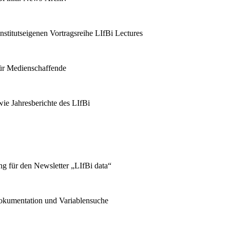
stitutseigenen Vortragsreihe LIfBi Lectures
für Medienschaffende
ie Jahresberichte des LIfBi
g für den Newsletter „LIfBi data“
kumentation und Variablensuche