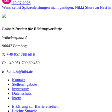
20.07.2026
Wenn selbst Spitzenleistungen nicht genügen: Nikki Shure zu First-i
Leibniz-I
nstitut für Bildungsverläufe
Wilhelmsplatz 3
96047 Bamberg
T:
+49 951 700 60 0
F: +49 951 700 60 450
E:
kontakt@lifbi.de
Kontakt
Stellenangebote
Impressum
Datenschutz
Intern
Erklärung zur Barrierefreiheit
Leichte Sprache