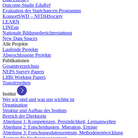
Outcome-Studie EduRef
Evaluation des Startchancen-Programms
KonsortSWD – NFDI4Society
LEARN
LINEup
Nationale Bildungsberichterstattung
New Data Spaces
Alle Projekte
Laufende Projekte
Abgeschlossene Projekte
Publikationen
Gesamtverzeichnis
NEPS Survey Papers
LIfBi Working Papers
Transferreihen
Institut
Wer wir sind und was uns wichtig ist
Organisation
Struktur und Aufbau des Instituts
Bereich der Direktorin
Abteilung 1: Kompetenzen, Persönlichkeit, Lernumwelten
Abteilung 2: Entscheidungen, Migration, Erträge
Abteilung 3: Forschungsdatenzentrum, Methodenentwicklung