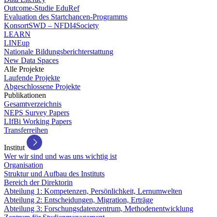
Outcome-Studie EduRef
Evaluation des Startchancen-Programms
KonsortSWD – NFDI4Society
LEARN
LINEup
Nationale Bildungsberichterstattung
New Data Spaces
Alle Projekte
Laufende Projekte
Abgeschlossene Projekte
Publikationen
Gesamtverzeichnis
NEPS Survey Papers
LIfBi Working Papers
Transferreihen
Institut
Wer wir sind und was uns wichtig ist
Organisation
Struktur und Aufbau des Instituts
Bereich der Direktorin
Abteilung 1: Kompetenzen, Persönlichkeit, Lernumwelten
Abteilung 2: Entscheidungen, Migration, Erträge
Abteilung 3: Forschungsdatenzentrum, Methodenentwicklung