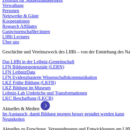
Zentrum für Studienmanagement
Verwaltung
Personen
Netzwerke & Gäste
Kooperationen
Research Affiliates
Gastwissenschaftler:innen
LIfBi Lectures
Über uns
Geschichte und Vereinszweck des LIfBi – von der Entstehung des Na
Das LIfBi in der Leibniz-Gemeinschaft
LFN Bildungspotenziale (LERN)
LFN LeibnizData
LFN Evidenzbasierte Wissenschaftskommunikation
LKZ Frühe Bildung (LKFB)
LKZ Bildung im Museum
Leibniz-Lab Umbrüche und Transformationen
LKC Beschaffung (LKCB)
Aktuelles & Medien
Im Austausch, damit Bildung morgen besser gestaltet werden kann
Neuigkeiten
Aktuelles zu Forschung, Veranstaltungen und Entwicklungen am LIf