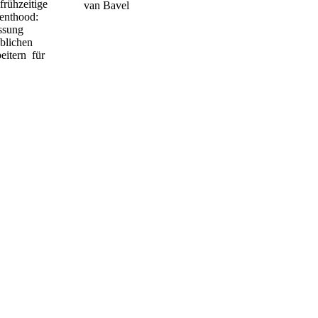
frühzeitige
renthood:
assung
blichen
eitern für