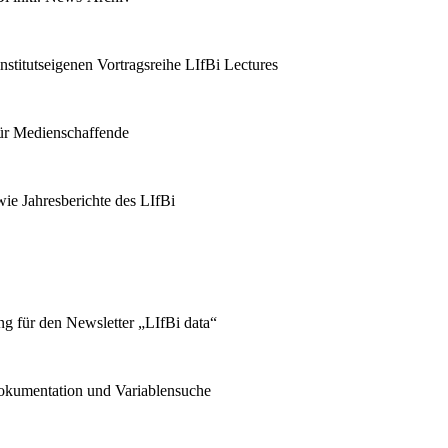
stitutseigenen Vortragsreihe LIfBi Lectures
für Medienschaffende
ie Jahresberichte des LIfBi
g für den Newsletter „LIfBi data“
kumentation und Variablensuche