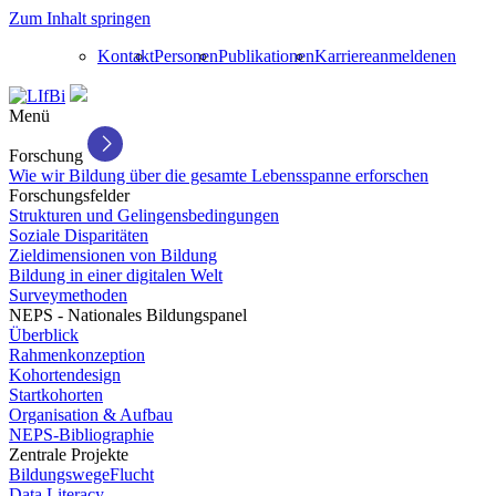
Zum Inhalt springen
Kontakt
Personen
Publikationen
Karriere
anmelden
en
Menü
Forschung
Wie wir Bildung über die gesamte Lebensspanne erforschen
Forschungsfelder
Strukturen und Gelingensbedingungen
Soziale Disparitäten
Zieldimensionen von Bildung
Bildung in einer digitalen Welt
Surveymethoden
NEPS - Nationales Bildungspanel
Überblick
Rahmenkonzeption
Kohortendesign
Startkohorten
Organisation & Aufbau
NEPS-Bibliographie
Zentrale Projekte
BildungswegeFlucht
Data Literacy