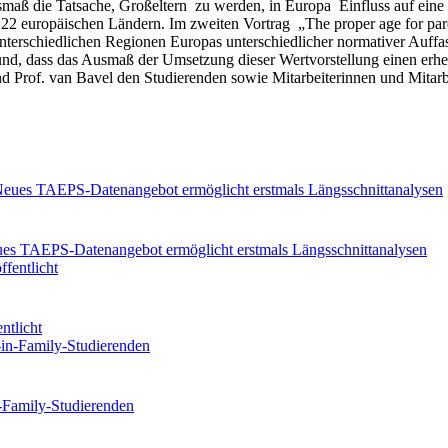
smaß die Tatsache, Großeltern zu werden, in Europa Einfluss auf eine 
 22 europäischen Ländern. Im zweiten Vortrag „The proper age for pa
 unterschiedlichen Regionen Europas unterschiedlicher normativer Auff
 und, dass das Ausmaß der Umsetzung dieser Wertvorstellung einen erhe
nd Prof. van Bavel den Studierenden sowie Mitarbeiterinnen und Mitarb
eues TAEPS-Datenangebot ermöglicht erstmals Längsschnittanalysen
ntlicht
n-Family-Studierenden