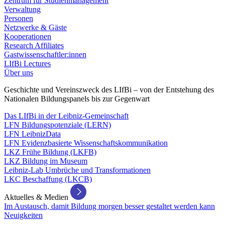
Zentrum für Studienmanagement
Verwaltung
Personen
Netzwerke & Gäste
Kooperationen
Research Affiliates
Gastwissenschaftler:innen
LIfBi Lectures
Über uns
Geschichte und Vereinszweck des LIfBi – von der Entstehung des
Nationalen Bildungspanels bis zur Gegenwart
Das LIfBi in der Leibniz-Gemeinschaft
LFN Bildungspotenziale (LERN)
LFN LeibnizData
LFN Evidenzbasierte Wissenschaftskommunikation
LKZ Frühe Bildung (LKFB)
LKZ Bildung im Museum
Leibniz-Lab Umbrüche und Transformationen
LKC Beschaffung (LKCB)
Aktuelles & Medien
Im Austausch, damit Bildung morgen besser gestaltet werden kann
Neuigkeiten