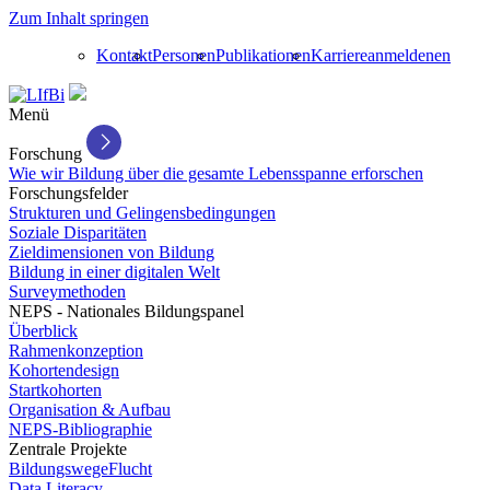
Zum Inhalt springen
Kontakt
Personen
Publikationen
Karriere
anmelden
en
Menü
Forschung
Wie wir Bildung über die gesamte Lebensspanne erforschen
Forschungsfelder
Strukturen und Gelingensbedingungen
Soziale Disparitäten
Zieldimensionen von Bildung
Bildung in einer digitalen Welt
Surveymethoden
NEPS - Nationales Bildungspanel
Überblick
Rahmenkonzeption
Kohortendesign
Startkohorten
Organisation & Aufbau
NEPS-Bibliographie
Zentrale Projekte
BildungswegeFlucht
Data Literacy