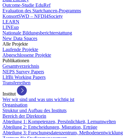
Outcome-Studie EduRef
Evaluation des Startchancen-Programms
KonsortSWD – NFDI4Society
LEARN
LINEup
Nationale Bildungsberichterstattung
New Data Spaces
Alle Projekte
Laufende Projekte
Abgeschlossene Projekte
Publikationen
Gesamtverzeichnis
NEPS Survey Papers
LIfBi Working Papers
Transferreihen
Institut
Wer wir sind und was uns wichtig ist
Organisation
Struktur und Aufbau des Instituts
Bereich der Direktorin
Abteilung 1: Kompetenzen, Persönlichkeit, Lernumwelten
Abteilung 2: Entscheidungen, Migration, Erträge
Abteilung 3: Forschungsdatenzentrum, Methodenentwicklung