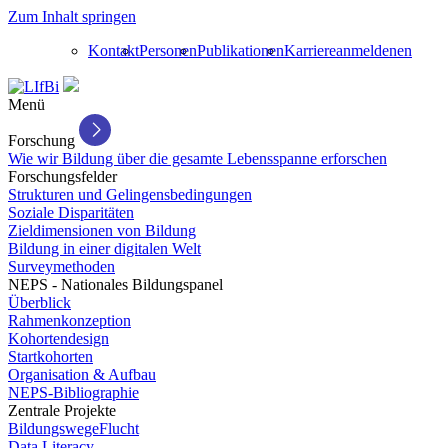
Zum Inhalt springen
Kontakt
Personen
Publikationen
Karriere
anmelden
en
Menü
Forschung
Wie wir Bildung über die gesamte Lebensspanne erforschen
Forschungsfelder
Strukturen und Gelingensbedingungen
Soziale Disparitäten
Zieldimensionen von Bildung
Bildung in einer digitalen Welt
Surveymethoden
NEPS - Nationales Bildungspanel
Überblick
Rahmenkonzeption
Kohortendesign
Startkohorten
Organisation & Aufbau
NEPS-Bibliographie
Zentrale Projekte
BildungswegeFlucht
Data Literacy