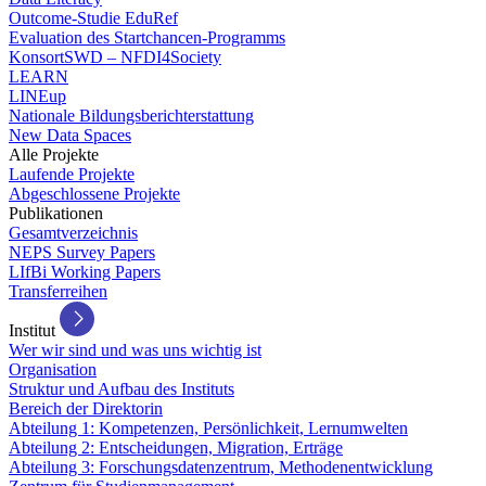
Outcome-Studie EduRef
Evaluation des Startchancen-Programms
KonsortSWD – NFDI4Society
LEARN
LINEup
Nationale Bildungsberichterstattung
New Data Spaces
Alle Projekte
Laufende Projekte
Abgeschlossene Projekte
Publikationen
Gesamtverzeichnis
NEPS Survey Papers
LIfBi Working Papers
Transferreihen
Institut
Wer wir sind und was uns wichtig ist
Organisation
Struktur und Aufbau des Instituts
Bereich der Direktorin
Abteilung 1: Kompetenzen, Persönlichkeit, Lernumwelten
Abteilung 2: Entscheidungen, Migration, Erträge
Abteilung 3: Forschungsdatenzentrum, Methodenentwicklung