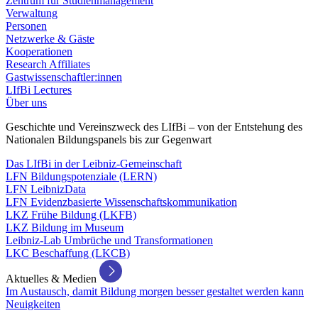
Zentrum für Studienmanagement
Verwaltung
Personen
Netzwerke & Gäste
Kooperationen
Research Affiliates
Gastwissenschaftler:innen
LIfBi Lectures
Über uns
Geschichte und Vereinszweck des LIfBi – von der Entstehung des
Nationalen Bildungspanels bis zur Gegenwart
Das LIfBi in der Leibniz-Gemeinschaft
LFN Bildungspotenziale (LERN)
LFN LeibnizData
LFN Evidenzbasierte Wissenschaftskommunikation
LKZ Frühe Bildung (LKFB)
LKZ Bildung im Museum
Leibniz-Lab Umbrüche und Transformationen
LKC Beschaffung (LKCB)
Aktuelles & Medien
Im Austausch, damit Bildung morgen besser gestaltet werden kann
Neuigkeiten