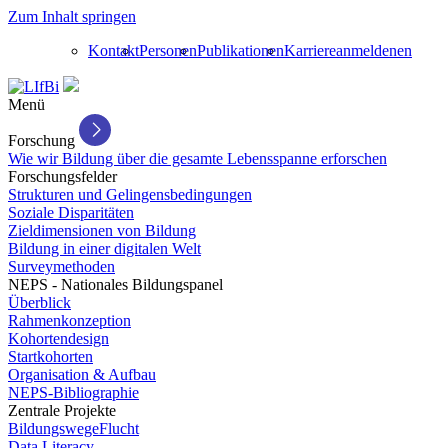
Zum Inhalt springen
Kontakt
Personen
Publikationen
Karriere
anmelden
en
Menü
Forschung
Wie wir Bildung über die gesamte Lebensspanne erforschen
Forschungsfelder
Strukturen und Gelingensbedingungen
Soziale Disparitäten
Zieldimensionen von Bildung
Bildung in einer digitalen Welt
Surveymethoden
NEPS - Nationales Bildungspanel
Überblick
Rahmenkonzeption
Kohortendesign
Startkohorten
Organisation & Aufbau
NEPS-Bibliographie
Zentrale Projekte
BildungswegeFlucht
Data Literacy