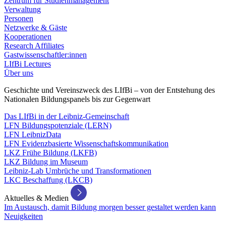
Zentrum für Studienmanagement
Verwaltung
Personen
Netzwerke & Gäste
Kooperationen
Research Affiliates
Gastwissenschaftler:innen
LIfBi Lectures
Über uns
Geschichte und Vereinszweck des LIfBi – von der Entstehung des
Nationalen Bildungspanels bis zur Gegenwart
Das LIfBi in der Leibniz-Gemeinschaft
LFN Bildungspotenziale (LERN)
LFN LeibnizData
LFN Evidenzbasierte Wissenschaftskommunikation
LKZ Frühe Bildung (LKFB)
LKZ Bildung im Museum
Leibniz-Lab Umbrüche und Transformationen
LKC Beschaffung (LKCB)
Aktuelles & Medien
Im Austausch, damit Bildung morgen besser gestaltet werden kann
Neuigkeiten