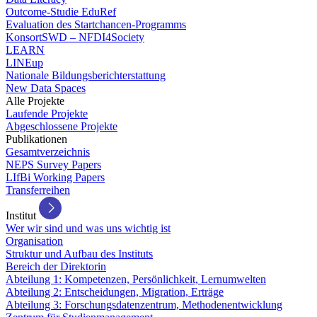
Outcome-Studie EduRef
Evaluation des Startchancen-Programms
KonsortSWD – NFDI4Society
LEARN
LINEup
Nationale Bildungsberichterstattung
New Data Spaces
Alle Projekte
Laufende Projekte
Abgeschlossene Projekte
Publikationen
Gesamtverzeichnis
NEPS Survey Papers
LIfBi Working Papers
Transferreihen
Institut
Wer wir sind und was uns wichtig ist
Organisation
Struktur und Aufbau des Instituts
Bereich der Direktorin
Abteilung 1: Kompetenzen, Persönlichkeit, Lernumwelten
Abteilung 2: Entscheidungen, Migration, Erträge
Abteilung 3: Forschungsdatenzentrum, Methodenentwicklung