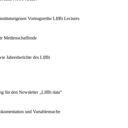
stitutseigenen Vortragsreihe LIfBi Lectures
für Medienschaffende
ie Jahresberichte des LIfBi
g für den Newsletter „LIfBi data“
kumentation und Variablensuche