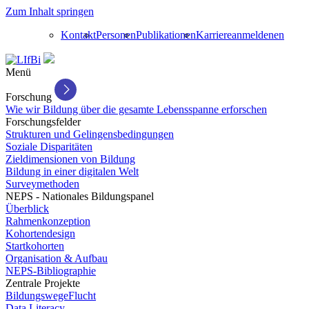
Zum Inhalt springen
Kontakt
Personen
Publikationen
Karriere
anmelden
en
Menü
Forschung
Wie wir Bildung über die gesamte Lebensspanne erforschen
Forschungsfelder
Strukturen und Gelingensbedingungen
Soziale Disparitäten
Zieldimensionen von Bildung
Bildung in einer digitalen Welt
Surveymethoden
NEPS - Nationales Bildungspanel
Überblick
Rahmenkonzeption
Kohortendesign
Startkohorten
Organisation & Aufbau
NEPS-Bibliographie
Zentrale Projekte
BildungswegeFlucht
Data Literacy