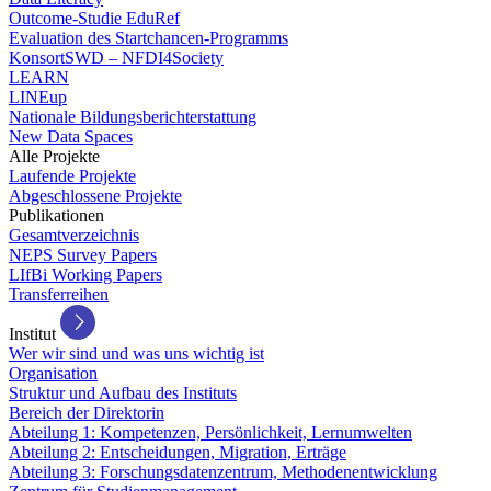
Outcome-Studie EduRef
Evaluation des Startchancen-Programms
KonsortSWD – NFDI4Society
LEARN
LINEup
Nationale Bildungsberichterstattung
New Data Spaces
Alle Projekte
Laufende Projekte
Abgeschlossene Projekte
Publikationen
Gesamtverzeichnis
NEPS Survey Papers
LIfBi Working Papers
Transferreihen
Institut
Wer wir sind und was uns wichtig ist
Organisation
Struktur und Aufbau des Instituts
Bereich der Direktorin
Abteilung 1: Kompetenzen, Persönlichkeit, Lernumwelten
Abteilung 2: Entscheidungen, Migration, Erträge
Abteilung 3: Forschungsdatenzentrum, Methodenentwicklung