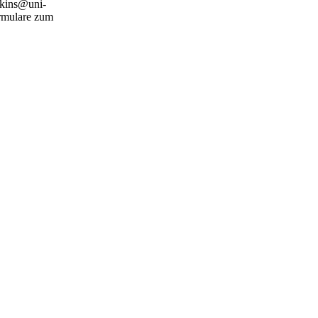
.akins@uni-
ormulare zum