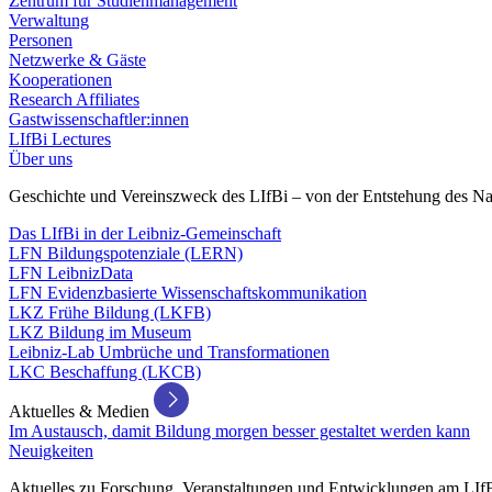
Zentrum für Studienmanagement
Verwaltung
Personen
Netzwerke & Gäste
Kooperationen
Research Affiliates
Gastwissenschaftler:innen
LIfBi Lectures
Über uns
Geschichte und Vereinszweck des LIfBi – von der Entstehung des Na
Das LIfBi in der Leibniz-Gemeinschaft
LFN Bildungspotenziale (LERN)
LFN LeibnizData
LFN Evidenzbasierte Wissenschaftskommunikation
LKZ Frühe Bildung (LKFB)
LKZ Bildung im Museum
Leibniz-Lab Umbrüche und Transformationen
LKC Beschaffung (LKCB)
Aktuelles & Medien
Im Austausch, damit Bildung morgen besser gestaltet werden kann
Neuigkeiten
Aktuelles zu Forschung, Veranstaltungen und Entwicklungen am LIf