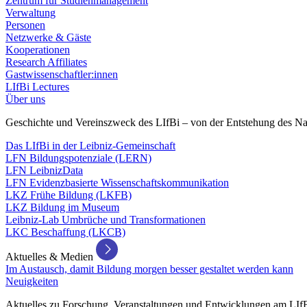
Zentrum für Studienmanagement
Verwaltung
Personen
Netzwerke & Gäste
Kooperationen
Research Affiliates
Gastwissenschaftler:innen
LIfBi Lectures
Über uns
Geschichte und Vereinszweck des LIfBi – von der Entstehung des Na
Das LIfBi in der Leibniz-Gemeinschaft
LFN Bildungspotenziale (LERN)
LFN LeibnizData
LFN Evidenzbasierte Wissenschaftskommunikation
LKZ Frühe Bildung (LKFB)
LKZ Bildung im Museum
Leibniz-Lab Umbrüche und Transformationen
LKC Beschaffung (LKCB)
Aktuelles & Medien
Im Austausch, damit Bildung morgen besser gestaltet werden kann
Neuigkeiten
Aktuelles zu Forschung, Veranstaltungen und Entwicklungen am LIf