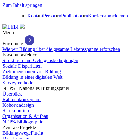
Zum Inhalt springen
Kontakt
Personen
Publikationen
Karriere
anmelden
en
Menü
Forschung
Wie wir Bildung über die gesamte Lebensspanne erforschen
Forschungsfelder
Strukturen und Gelingensbedingungen
Soziale Disparitäten
Zieldimensionen von Bildung
Bildung in einer digitalen Welt
Surveymethoden
NEPS - Nationales Bildungspanel
Überblick
Rahmenkonzeption
Kohortendesign
Startkohorten
Organisation & Aufbau
NEPS-Bibliographie
Zentrale Projekte
BildungswegeFlucht
Data Literacy