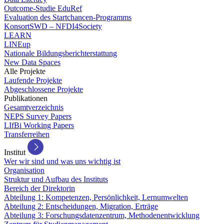
Outcome-Studie EduRef
Evaluation des Startchancen-Programms
KonsortSWD – NFDI4Society
LEARN
LINEup
Nationale Bildungsberichterstattung
New Data Spaces
Alle Projekte
Laufende Projekte
Abgeschlossene Projekte
Publikationen
Gesamtverzeichnis
NEPS Survey Papers
LIfBi Working Papers
Transferreihen
Institut
Wer wir sind und was uns wichtig ist
Organisation
Struktur und Aufbau des Instituts
Bereich der Direktorin
Abteilung 1: Kompetenzen, Persönlichkeit, Lernumwelten
Abteilung 2: Entscheidungen, Migration, Erträge
Abteilung 3: Forschungsdatenzentrum, Methodenentwicklung