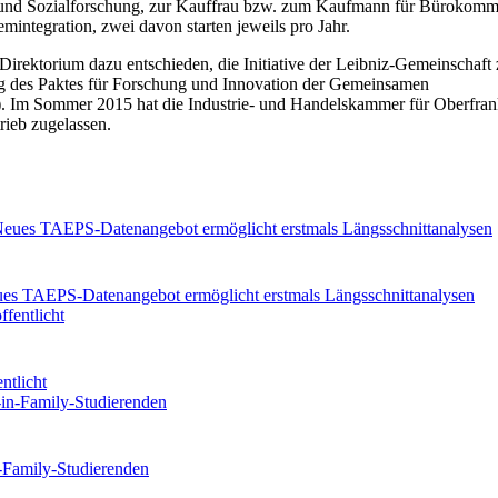
kt- und Sozialforschung, zur Kauffrau bzw. zum Kaufmann für Bürokomm
integration, zwei davon starten jeweils pro Jahr.
i-Direktorium dazu entschieden, die Initiative der Leibniz-Gemeinschaft
 des Paktes für Forschung und Innovation der Gemeinsamen
). Im Sommer 2015 hat die Industrie- und Handelskammer für Oberfra
rieb zugelassen.
eues TAEPS-Datenangebot ermöglicht erstmals Längsschnittanalysen
ntlicht
n-Family-Studierenden