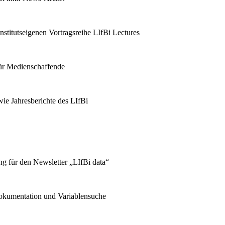
stitutseigenen Vortragsreihe LIfBi Lectures
für Medienschaffende
ie Jahresberichte des LIfBi
g für den Newsletter „LIfBi data“
kumentation und Variablensuche