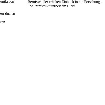
unikation
 zur dualen
nken