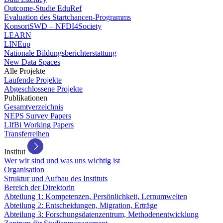
Outcome-Studie EduRef
Evaluation des Startchancen-Programms
KonsortSWD – NFDI4Society
LEARN
LINEup
Nationale Bildungsberichterstattung
New Data Spaces
Alle Projekte
Laufende Projekte
Abgeschlossene Projekte
Publikationen
Gesamtverzeichnis
NEPS Survey Papers
LIfBi Working Papers
Transferreihen
Institut
Wer wir sind und was uns wichtig ist
Organisation
Struktur und Aufbau des Instituts
Bereich der Direktorin
Abteilung 1: Kompetenzen, Persönlichkeit, Lernumwelten
Abteilung 2: Entscheidungen, Migration, Erträge
Abteilung 3: Forschungsdatenzentrum, Methodenentwicklung