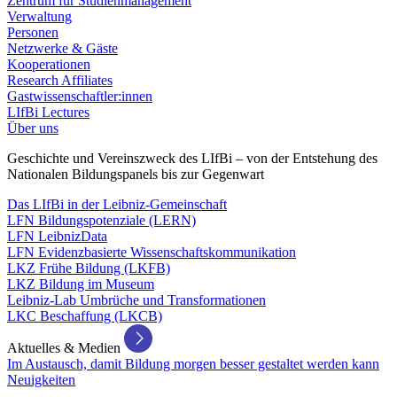
Zentrum für Studienmanagement
Verwaltung
Personen
Netzwerke & Gäste
Kooperationen
Research Affiliates
Gastwissenschaftler:innen
LIfBi Lectures
Über uns
Geschichte und Vereinszweck des LIfBi – von der Entstehung des
Nationalen Bildungspanels bis zur Gegenwart
Das LIfBi in der Leibniz-Gemeinschaft
LFN Bildungspotenziale (LERN)
LFN LeibnizData
LFN Evidenzbasierte Wissenschaftskommunikation
LKZ Frühe Bildung (LKFB)
LKZ Bildung im Museum
Leibniz-Lab Umbrüche und Transformationen
LKC Beschaffung (LKCB)
Aktuelles & Medien
Im Austausch, damit Bildung morgen besser gestaltet werden kann
Neuigkeiten