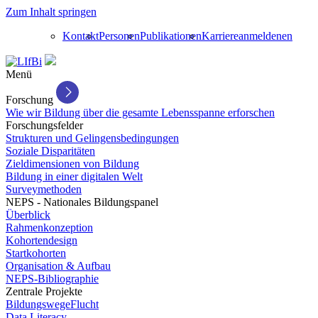
Zum Inhalt springen
Kontakt
Personen
Publikationen
Karriere
anmelden
en
Menü
Forschung
Wie wir Bildung über die gesamte Lebensspanne erforschen
Forschungsfelder
Strukturen und Gelingensbedingungen
Soziale Disparitäten
Zieldimensionen von Bildung
Bildung in einer digitalen Welt
Surveymethoden
NEPS - Nationales Bildungspanel
Überblick
Rahmenkonzeption
Kohortendesign
Startkohorten
Organisation & Aufbau
NEPS-Bibliographie
Zentrale Projekte
BildungswegeFlucht
Data Literacy