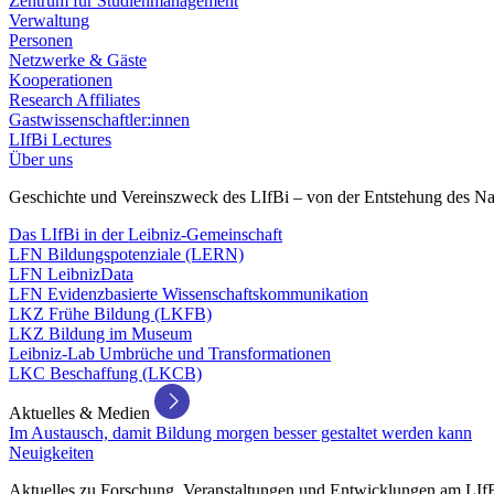
Zentrum für Studienmanagement
Verwaltung
Personen
Netzwerke & Gäste
Kooperationen
Research Affiliates
Gastwissenschaftler:innen
LIfBi Lectures
Über uns
Geschichte und Vereinszweck des LIfBi – von der Entstehung des Na
Das LIfBi in der Leibniz-Gemeinschaft
LFN Bildungspotenziale (LERN)
LFN LeibnizData
LFN Evidenzbasierte Wissenschaftskommunikation
LKZ Frühe Bildung (LKFB)
LKZ Bildung im Museum
Leibniz-Lab Umbrüche und Transformationen
LKC Beschaffung (LKCB)
Aktuelles & Medien
Im Austausch, damit Bildung morgen besser gestaltet werden kann
Neuigkeiten
Aktuelles zu Forschung, Veranstaltungen und Entwicklungen am LIf