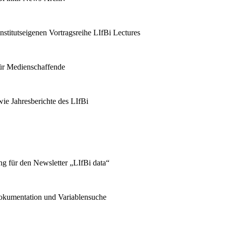
stitutseigenen Vortragsreihe LIfBi Lectures
für Medienschaffende
ie Jahresberichte des LIfBi
g für den Newsletter „LIfBi data“
kumentation und Variablensuche