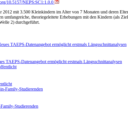
i.org/10.5157/NEPS:SC1:1.0.0
hr 2012 mit 3.500 Kleinkindern im Alter von 7 Monaten und deren Elte
n umfangreiche, theoriegeleitete Erhebungen mit den Kindern (als Zie
Welle 2) durchgeführt.
eues TAEPS-Datenangebot ermöglicht erstmals Längsschnittanalysen
ntlicht
n-Family-Studierenden