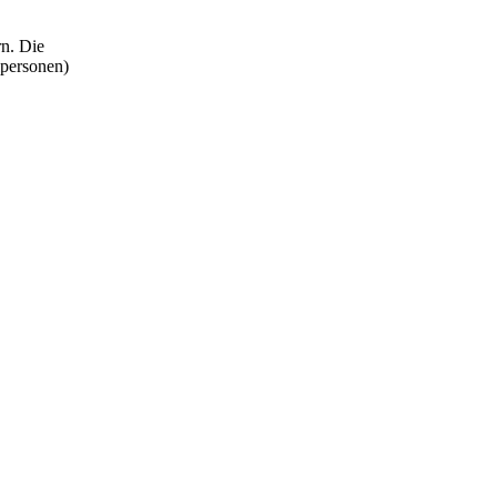
rn. Die
lpersonen)