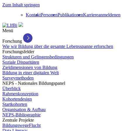
Zum Inhalt springen
Kontakt
Personen
Publikationen
Karriere
anmelden
en
Menü
Forschung
Wie wir Bildung über die gesamte Lebensspanne erforschen
Forschungsfelder
Strukturen und Gelingensbedingungen
Soziale Disparitäten
Zieldimensionen von Bildung
Bildung in einer digitalen Welt
Surveymethoden
NEPS - Nationales Bildungspanel
Überblick
Rahmenkonzeption
Kohortendesign
Startkohorten
Organisation & Aufbau
NEPS-Bibliographie
Zentrale Projekte
BildungswegeFlucht
Data Literacy