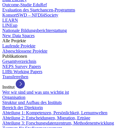
Outcome-Studie EduRef
Evaluation des Startchancen-Programms
KonsortSWD – NFDI4Society
LEARN
LINEup
Nationale Bildungsberichterstattung
New Data Spaces
Alle Projekte
Laufende Projekte
Abgeschlossene Projekte
Publikationen
Gesamtverzeichnis
NEPS Survey Papers
LIfBi Working Papers
Transferreihen
Institut
Wer wir sind und was uns wichtig ist
Organisation
Struktur und Aufbau des Instituts
Bereich der Direktorin
Abteilung 1: Kompetenzen, Persönlichkeit, Lernumwelten
Abteilung 2: Entscheidungen, Migration, Erträge
Abteilung 3: Forschungsdatenzentrum, Methodenentwicklung